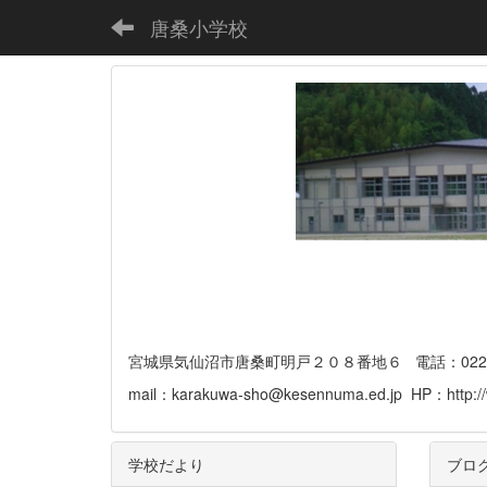
唐桑小学校
宮城県気仙沼市唐桑町明戸２０８番地６ 電話：0226-32-
mail：karakuwa-sho@kesennuma.ed.jp HP：http://
学校だより
ブロ