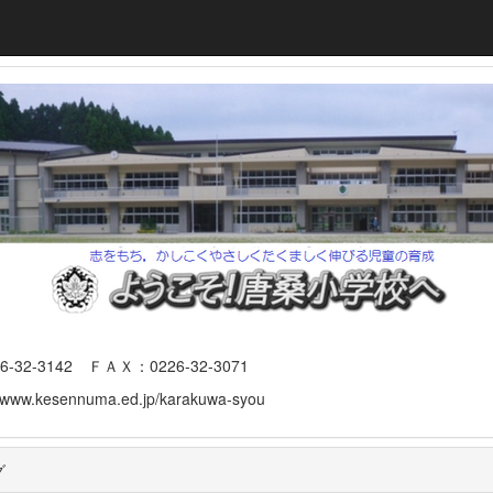
3142 ＦＡＸ：0226-32-3071
www.kesennuma.ed.jp/karakuwa-syou
グ