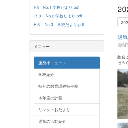
2
R8 No.1 学校だより.pdf
Ｒ８ No.2 学校だより.pdf
20
R８ No.3 学校だより.pdf
陽気
投稿日時
メニュー
統合
は５
唐桑小ニュース
学校紹介
特別の教育課程特例校
本年度の計画
リンク・おたより
児童の活動紹介