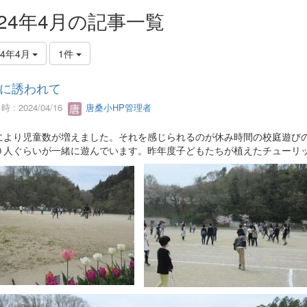
024年4月の記事一覧
24年4月
1件
に誘われて
 : 2024/04/16
唐桑小HP管理者
により児童数が増えました。それを感じられるのが休み時間の校庭遊び
０人ぐらいが一緒に遊んでいます。昨年度子どもたちが植えたチューリ