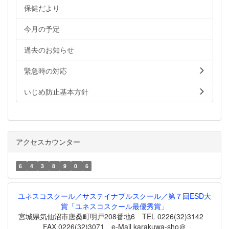
保健だより
今月の予定
過去のお知らせ
緊急時の対応
いじめ防止基本方針
アクセスカウンター
6
4
3
8
9
0
6
ユネスコスクール／サステイナブルスクール／第７回ESD大
賞「ユネスコスクール最優秀賞」
宮城県気仙沼市唐桑町明戸208番地6 TEL 0226(32)3142
FAX 0226(32)3071 e-Mail karakuwa-sho＠