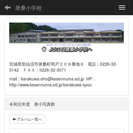
唐桑小学校
Toggl
宮城県気仙沼市唐桑町明戸２０８番地６ 電話：0226-32-
3142 ＦＡＸ：0226-32-3071
mail：karakuwa-sho@kesennuma.ed.jp HP：
http://www.kesennuma.ed.jp/karakuwa-syou
令和元年度 唐小写真館
アルバム一覧へ