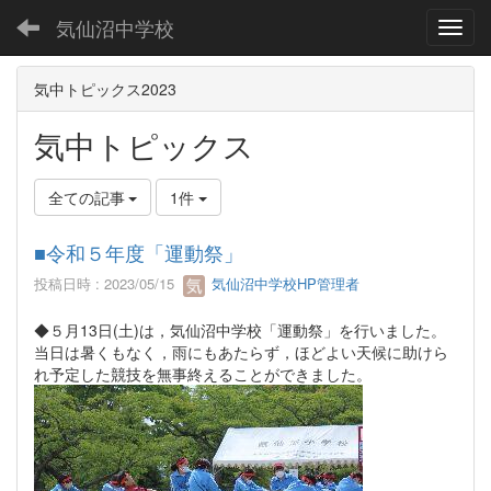
気仙沼中学校
Toggl
気中トピックス2023
気中トピックス
全ての記事
1件
■令和５年度「運動祭」
投稿日時 : 2023/05/15
気仙沼中学校HP管理者
◆５月13日(土)は，気仙沼中学校「運動祭」を行いました。
当日は暑くもなく，雨にもあたらず，ほどよい天候に助けら
れ予定した競技を無事終えることができました。