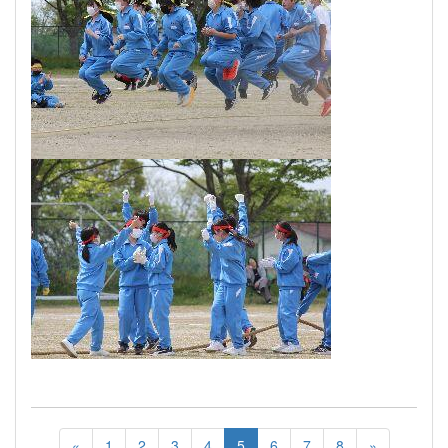
«
1
2
3
4
5
6
7
8
»