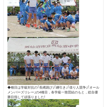
◆種目は学級対抗の｢長縄跳び｣｢綱引き｣｢借り人競争｣｢オール
メンバーズリレー｣の4種目，各学級一致団結のもと，総合優
勝目指して頑張りました!