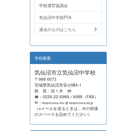
学校運営協議会
気仙沼中学校PTA
過去のものはこちら
学校概要
気仙沼市立気仙沼中学校
〒988-0073
宮城県気仙沼市笹が陣4-1
校 長：佐々木 伸
☎：0226-22-6989／6988（FAX）
✉：
kesennuma-chu @ kesennuma.ed.jp
（※メールを送るときは，＠の前後
のスペースを詰めてください）