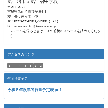
気仙沼市立気仙沼中学校
〒988-0073
宮城県気仙沼市笹が陣4-1
校 長：佐々木 伸
☎：0226-22-6989／6988（FAX）
✉：
kesennuma-chu @ kesennuma.ed.jp
（※メールを送るときは，＠の前後のスペースを詰めてくださ
い）
アクセスカウンター
3
1
4
4
6
7
2
年間行事予定
令和８年度年間行事予定表.pdf