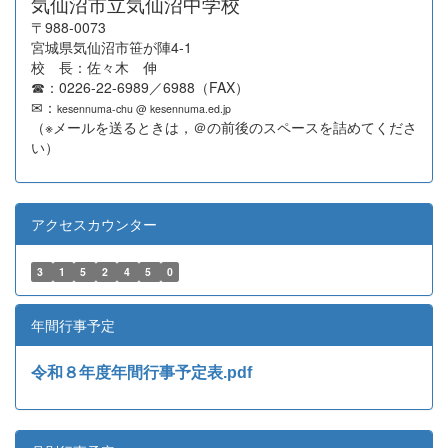
気仙沼市立気仙沼中学校
〒988-0073
宮城県気仙沼市笹が陣4-1
校 長：佐々木 伸
☎：0226-22-6989／6988（FAX）
✉：
kesennuma-chu @ kesennuma.ed.jp
（※メールを送るときは，＠の前後のスペースを詰めてくださ
い）
アクセスカウンター
3
1
5
2
4
5
0
年間行事予定
令和８年度年間行事予定表.pdf