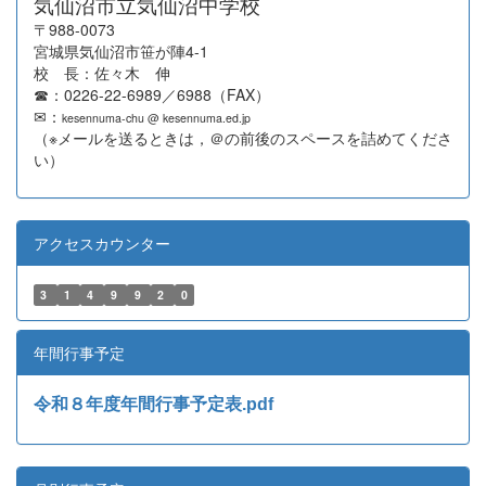
気仙沼市立気仙沼中学校
〒988-0073
宮城県気仙沼市笹が陣4-1
校 長：佐々木 伸
☎：0226-22-6989／6988（FAX）
✉：
kesennuma-chu @ kesennuma.ed.jp
（※メールを送るときは，＠の前後のスペースを詰めてくださ
い）
アクセスカウンター
3
1
4
9
9
2
0
年間行事予定
令和８年度年間行事予定表.pdf