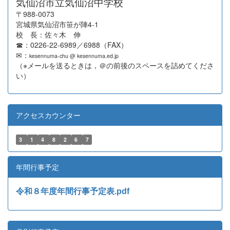
気仙沼市立気仙沼中学校
〒988-0073
宮城県気仙沼市笹が陣4-1
校 長：佐々木 伸
☎：0226-22-6989／6988（FAX）
✉：
kesennuma-chu @ kesennuma.ed.jp
（※メールを送るときは，＠の前後のスペースを詰めてくださ
い）
アクセスカウンター
3
1
4
8
2
6
7
年間行事予定
令和８年度年間行事予定表.pdf