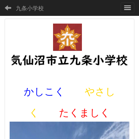
九条小学校
Toggl
かしこく
やさし
く
たくましく