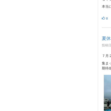
本当
8
夏休
投稿日時
７月
集ま
期待