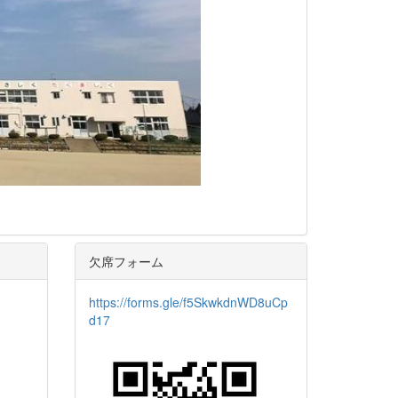
欠席フォーム
https://forms.gle/f5SkwkdnWD8uCp
d17