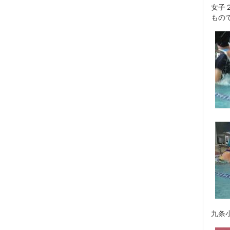
女子
もの
九条