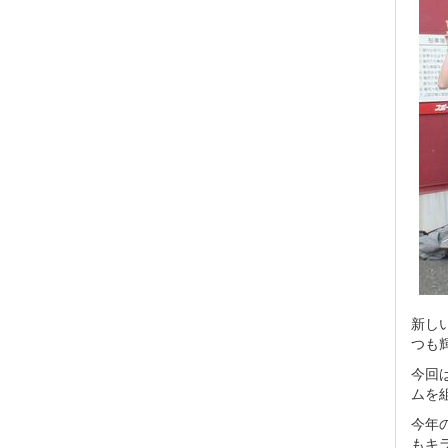
新し
つも
今回
ムを
今年
もキ