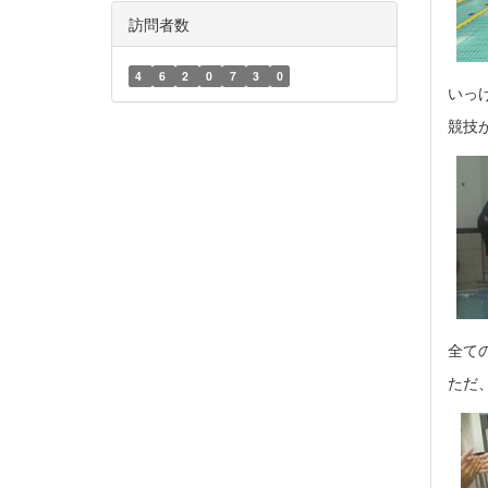
訪問者数
4
6
2
0
7
3
0
いっ
競技
全て
ただ