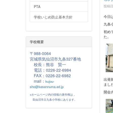
投稿日時
PTA
今日
学校いじめ防止基本方針
九条
初め
た。
学校概要
〒988-0064
宮城県気仙沼市九条327番地
校長：熊谷 賢一
電話：0226-22-6984
FAX：
0226-22-6982
出発
mail：
kujou-
まし
sho@kesennuma.ed.jp
開会
※ホームページ内の情報の著作権は，
気仙沼市立九条小学校にあります。