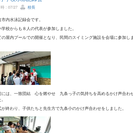
 : 07/27
校長
は市内水泳記録会です。
小学校からも８人の代表が参加しました。
ての屋内プールでの開催となり、民間のスイミング施設を会場に参加し
前には、一致団結 心を燃やせ 九条っ子の気持ちを高めるかけ声合わ
た。
式が終わり、子供たちと先生方で九条小のかけ声合わせをしました。