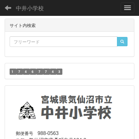
中井小学校
Toggl
サイト内検索
1
7
4
6
7
7
4
3
郵便番号
988-0563