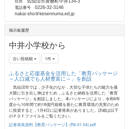
住所
気仙沼市唐桑町中井134-3
電話番号
0226-32-3146
nakai-sho＠kesennuma.ed.jp
掲示板履歴
中井小学校から
古い投稿順
1件
ふるさと応援基金を活用した「教育パッケージ
～人口減でも人材豊富に～」を創設
気仙沼市では，少子化のなか，大切な子供たちの能力を最
大限に引き出し伸ばすため，ふるさと納税を活用した「教育
パッケージ」を創設しました。本パッケージにより，令和6年
度から10年間で約18億円規模を新たに教育環境の充実のため
に投資すると，1月4日に記者発表がありました。詳細は以下
のＰＤＦファイルをご覧ください。
記者発表資料【教育パッケージ】(R6.01.04).pdf