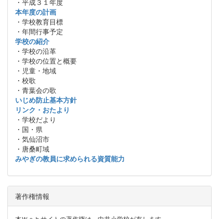
・平成３１年度
本年度の計画
・学校教育目標
・年間行事予定
学校の紹介
・学校の沿革
・学校の位置と概要
・児童・地域
・校歌
・青葉会の歌
いじめ防止基本方針
リンク・おたより
・学校だより
・国・県
・気仙沼市
・唐桑町域
みやぎの教員に求められる資質能力
著作権情報
本Ｗｅｂサイトの著作権は，中井小学校が有します。