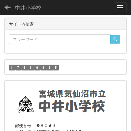
中井小学校
Toggl
サイト内検索
1
7
4
6
6
8
8
5
郵便番号
988-0563