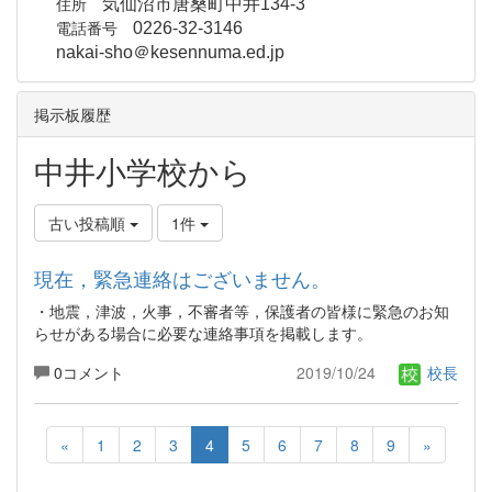
住所
気仙沼市唐桑町中井134-3
電話番号
0226-32-3146
nakai-sho＠kesennuma.ed.jp
掲示板履歴
中井小学校から
古い投稿順
1件
現在，緊急連絡はございません。
・地震，津波，火事，不審者等，保護者の皆様に緊急のお知
らせがある場合に必要な連絡事項を掲載します。
0コメント
2019/10/24
校長
«
1
2
3
4
5
6
7
8
9
»