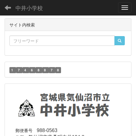
中井小学校
Toggl
サイト内検索
1
7
4
6
8
8
7
8
郵便番号
988-0563