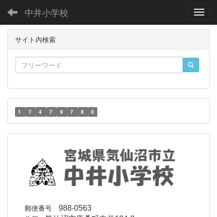
中井小学校
Toggl
サイト内検索
1
7
4
7
9
7
8
0
郵便番号
988-0563