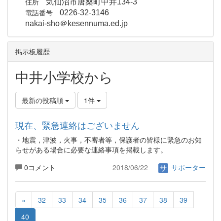
住所
気仙沼市唐桑町中井134-3
電話番号
0226-32-3146
nakai-sho＠kesennuma.ed.jp
掲示板履歴
中井小学校から
最新の投稿順
1件
現在、緊急連絡はございません
・地震，津波，火事，不審者等，保護者の皆様に緊急のお知
らせがある場合に必要な連絡事項を掲載します。
0コメント
2018/06/22
サポーター
«
32
33
34
35
36
37
38
39
40