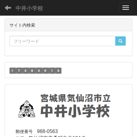
中井小学校
Toggl
サイト内検索
1
7
4
8
4
9
1
6
郵便番号
988-0563