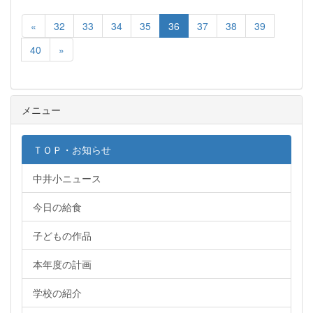
«
32
33
34
35
36
37
38
39
40
»
メニュー
ＴＯＰ・お知らせ
中井小ニュース
今日の給食
子どもの作品
本年度の計画
学校の紹介