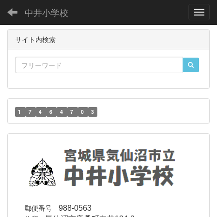
中井小学校
Toggl
サイト内検索
1
7
4
6
4
7
0
3
郵便番号
988-0563