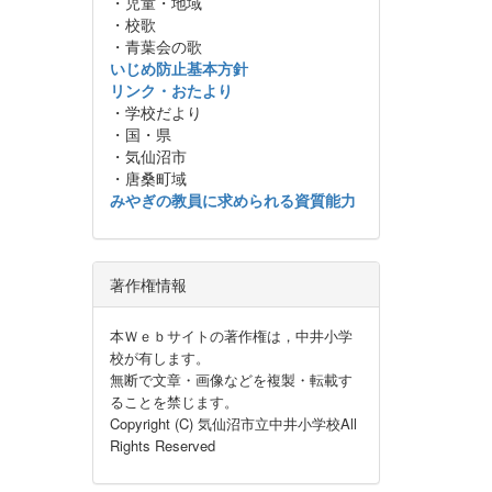
・児童・地域
・校歌
・青葉会の歌
いじめ防止基本方針
リンク・おたより
・学校だより
・国・県
・気仙沼市
・唐桑町域
みやぎの教員に求められる資質能力
著作権情報
本Ｗｅｂサイトの著作権は，中井小学
校が有します。
無断で文章・画像などを複製・転載す
ることを禁じます。
Copyright (C) 気仙沼市立中井小学校All
Rights Reserved