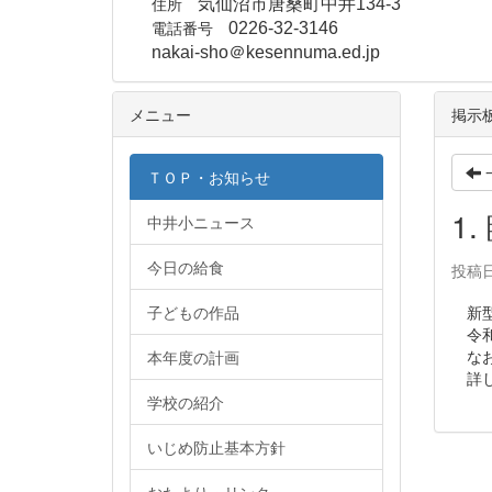
住所
気仙沼市唐桑町中井134-3
電話番号
0226-32-3146
nakai-sho＠kesennuma.ed.jp
メニュー
掲示
ＴＯＰ・お知らせ
1
中井小ニュース
今日の給食
投稿日時
子どもの作品
新型
令和
なお
本年度の計画
詳し
学校の紹介
いじめ防止基本方針