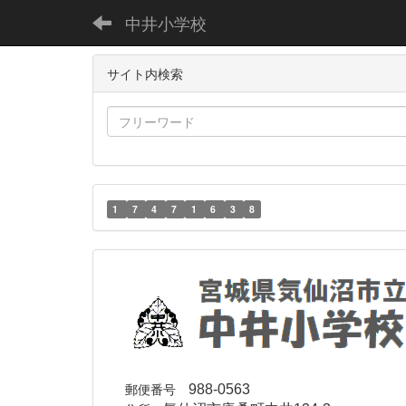
中井小学校
サイト内検索
1
7
4
7
1
6
3
8
郵便番号
988-0563