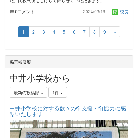
た。閉校式後もしばらく飾らせていただきます。
0コメント
2024/03/19
校長
1
2
3
4
5
6
7
8
9
»
掲示板履歴
中井小学校から
最新の投稿順
1件
中井小学校に対する数々の御支援・御協力に感
謝いたします