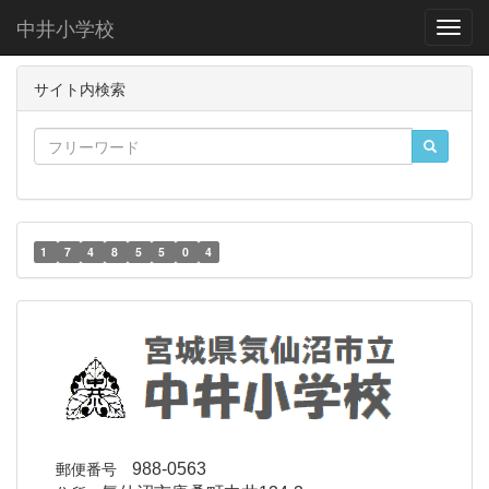
中井小学校
Toggl
サイト内検索
1
7
4
8
5
5
0
4
郵便番号
988-0563