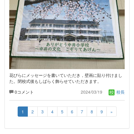
花びらにメッセージを書いていただき，壁画に貼り付けまし
た。閉校式後もしばらく飾らせていただきます。
0コメント
2024/03/19
校長
1
2
3
4
5
6
7
8
9
»