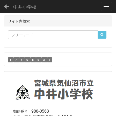
中井小学校
Toggl
サイト内検索
1
7
4
6
8
9
3
3
郵便番号
988-0563