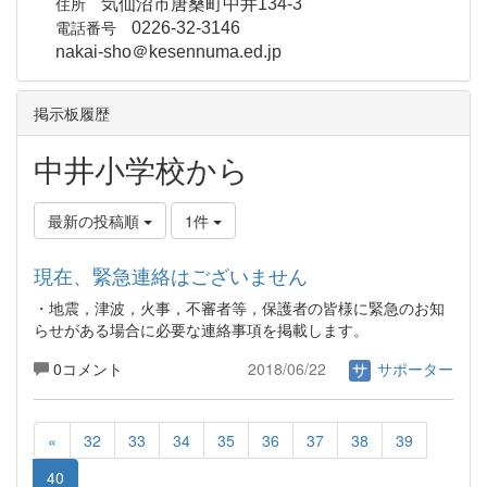
住所
気仙沼市唐桑町中井134-3
電話番号
0226-32-3146
nakai-sho＠kesennuma.ed.jp
掲示板履歴
中井小学校から
最新の投稿順
1件
現在、緊急連絡はございません
・地震，津波，火事，不審者等，保護者の皆様に緊急のお知
らせがある場合に必要な連絡事項を掲載します。
0コメント
2018/06/22
サポーター
«
32
33
34
35
36
37
38
39
40