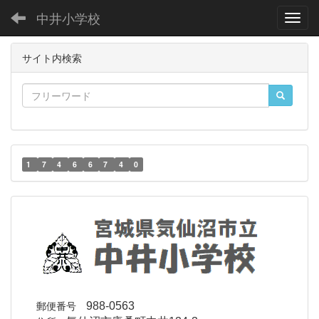
中井小学校
Toggl
サイト内検索
1
7
4
6
6
7
4
0
郵便番号
988-0563