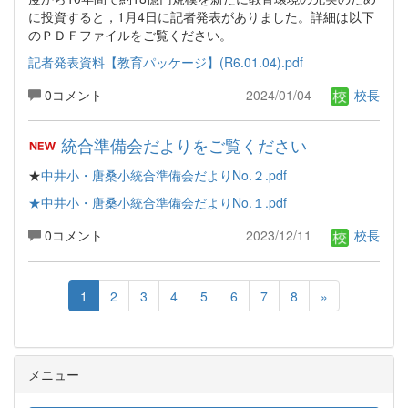
に投資すると，1月4日に記者発表がありました。詳細は以下
のＰＤＦファイルをご覧ください。
記者発表資料【教育パッケージ】(R6.01.04).pdf
0コメント
2024/01/04
校長
統合準備会だよりをご覧ください
★
中井小・唐桑小統合準備会だよりNo.２.pdf
★中井小・唐桑小統合準備会だよりNo.１.pdf
0コメント
2023/12/11
校長
1
2
3
4
5
6
7
8
»
メニュー