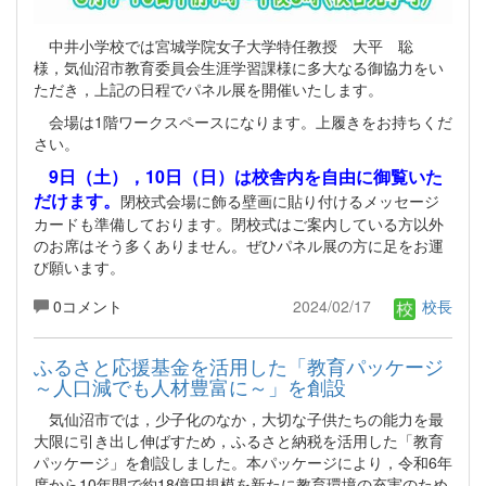
中井小学校では宮城学院女子大学特任教授 大平 聡
様，気仙沼市教育委員会生涯学習課様に多大なる御協力をい
ただき，上記の日程でパネル展を開催いたします。
会場は1階ワークスペースになります。上履きをお持ちくだ
さい。
9日（土），10日（日）は校舎内を自由に御覧いた
だけます。
閉校式会場に飾る壁画に貼り付けるメッセージ
カードも準備しております。閉校式はご案内している方以外
のお席はそう多くありません。ぜひパネル展の方に足をお運
び願います。
0コメント
2024/02/17
校長
ふるさと応援基金を活用した「教育パッケージ
～人口減でも人材豊富に～」を創設
気仙沼市では，少子化のなか，大切な子供たちの能力を最
大限に引き出し伸ばすため，ふるさと納税を活用した「教育
パッケージ」を創設しました。本パッケージにより，令和6年
度から10年間で約18億円規模を新たに教育環境の充実のため