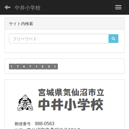
中井小学校
Toggl
サイト内検索
1
7
4
7
1
2
3
1
郵便番号
988-0563