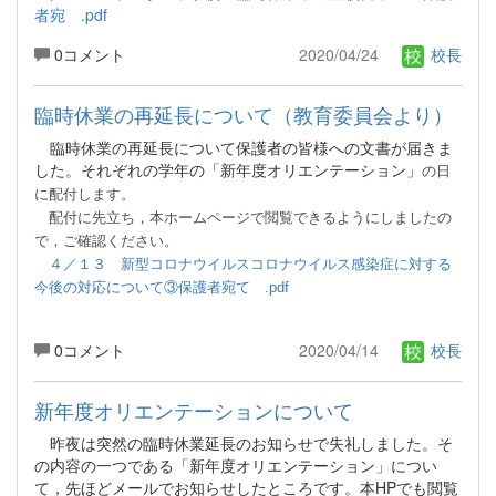
者宛 .pdf
0コメント
2020/04/24
校長
臨時休業の再延長について（教育委員会より）
臨時休業の再延長について保護者の皆様への文書が届きま
した。それぞれの学年の「新年度オリエンテーション」
の日
に配付します。
配付
に先立ち，本ホームページで閲覧できるようにしましたの
で，ご確認ください。
４／１３ 新型コロナウイルスコロナウイルス感染症に対する
今後の対応について③保護者宛て .pdf
0コメント
2020/04/14
校長
新年度オリエンテーションについて
昨夜は突然の臨時休業延長のお知らせで失礼しました。そ
の内容の一つである「新年度オリエンテーション」につい
て，先ほどメールでお知らせしたところです。本HPでも閲覧