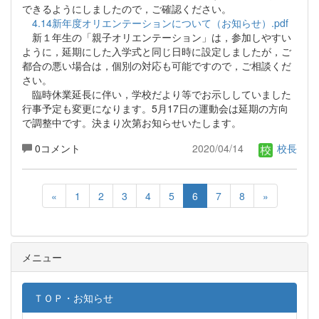
できるようにしましたので，ご確認ください。
4.14新年度オリエンテーションについて（お知らせ）.pdf
新１年生の「親子オリエンテーション」は，参加しやすい
ように，延期にした入学式と同じ日時に設定しましたが，ご
都合の悪い場合は，個別の対応も可能ですので，ご相談くだ
さい。
臨時休業延長に伴い，学校だより等でお示ししていました
行事予定も変更になります。5月17日の運動会は延期の方向
で調整中です。決まり次第お知らせいたします。
0コメント
2020/04/14
校長
«
1
2
3
4
5
6
7
8
»
メニュー
ＴＯＰ・お知らせ