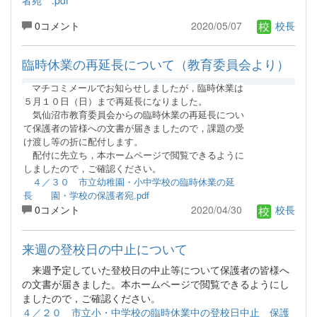
者宛 .pdf
0コメント
2020/05/07
校長
臨時休業の再延長について（教育委員会より）
マチコミメールでお知らせしましたが，臨時休業は
５月１０日（日）まで再延長になりました。
気仙沼市教育委員会からの臨時休業の再延長につい
て保護者の皆様への文書が届きましたので，課題の受
け渡し等の折に
配付します。
配付
に先立ち，本ホームページで閲覧できるように
しましたので，ご確認ください。
４／３０ 市立幼稚園・小中学校の臨時休業の延
長 園・学校の保護者宛.pdf
0コメント
2020/04/30
校長
来週の登校日の中止について
来週予定していた登校日の中止等について保護者の皆様へ
の文書が届きました。本ホームページで閲覧できるようにし
ましたので，ご確認ください。
４／２０ 市立小・中学校の臨時休業中の登校日中止 保護