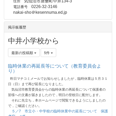
住所
気仙沼市唐桑町中井134-3
電話番号
0226-32-3146
nakai-sho＠kesennuma.ed.jp
掲示板履歴
中井小学校から
最新の投稿順
5件
臨時休業の再延長等について（教育委員会よ
り）
昨日マチコミメールでお知らせしましたが，臨時休業は５月３１
日（日）まで再び延長になりました。
気仙沼市教育委員会からの臨時休業の再延長について保護者の
皆様への文書が届きましたので，明日の
登校日に配付します。
それ
に先立ち，本ホームページで閲覧できるようにしましたの
で，ご確認ください。
５／7 市立小・中学校の臨時休業中の延長について 保護