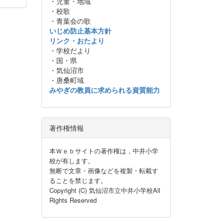
・児童・地域
・校歌
・青葉会の歌
いじめ防止基本方針
リンク・おたより
・学校だより
・国・県
・気仙沼市
・唐桑町域
みやぎの教員に求められる資質能力
著作権情報
本Ｗｅｂサイトの著作権は，中井小学
校が有します。
無断で文章・画像などを複製・転載す
ることを禁じます。
Copyright (C) 気仙沼市立中井小学校All
Rights Reserved