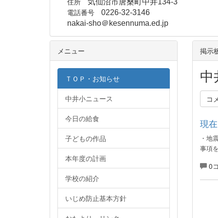
住所
気仙沼市唐桑町中井134-3
電話番号
0226-32-3146
nakai-sho＠kesennuma.ed.jp
メニュー
掲示
中
ＴＯＰ・お知らせ
中井小ニュース
コ
今日の給食
現在
子どもの作品
・地
事項
本年度の計画
0
学校の紹介
いじめ防止基本方針