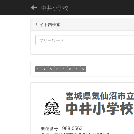
中井小学校
サイト内検索
1
7
5
0
1
8
1
5
郵便番号
988-0563