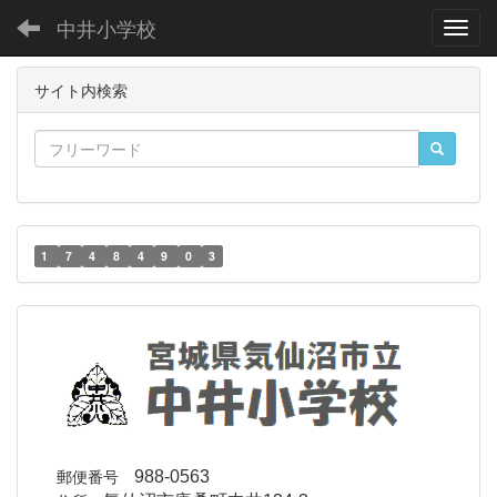
中井小学校
Toggl
サイト内検索
1
7
4
8
4
9
0
3
郵便番号
988-0563