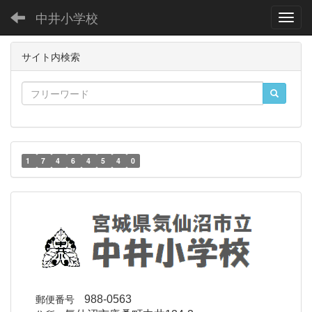
中井小学校
Toggl
サイト内検索
1
7
4
6
4
5
4
0
郵便番号
988-0563