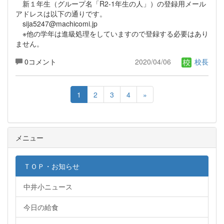
新１年生（グループ名「R2-1年生の人」）の登録用メール
アドレスは以下の通りです。
sija5247@machicomi.jp
※他の学年は進級処理をしていますので登録する必要はあり
ません。
0コメント
2020/04/06
校長
1
2
3
4
»
メニュー
ＴＯＰ・お知らせ
中井小ニュース
今日の給食