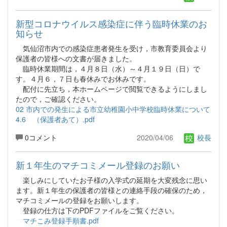
新型コロナウイルス感染症に伴う臨時休業のお
知らせ
気仙沼市内での感染症患者発生を受け，市教育委員会より
保護者の皆様への文書が届きました。
臨時休業期間は，４月８日（水）～４月１９日（日）で
す。４月６，７日も春休みでお休みです。
配付に先立ち，本ホームページで閲覧できるようにしまし
たので，ご確認ください。
02 市内での発生による市立幼稚園小中学校臨時休業について
4.6 （保護者あて）.pdf
0コメント
2020/04/06
校長
新１年生のマチコミメール登録のお願い
楽しみにしていたお子様の入学式の延期を大変残念に思い
ます。新１年生の保護者の皆様との連絡手段の確保のため，
マチコミメールの登録をお願いします。
登録の仕方は下のPDFファイルをご覧ください。
マチこみ登録手順書.pdf