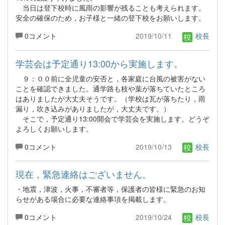
当日は登下校時に風雨の影響が残ることも考えられます。
安全の確保のため，お子様と一緒の登下校をお願いします。
0コメント
2019/10/11
校長
学芸会は予定通り13:00から実施します。
９：００前に全児童の安否と，各家庭に台風の被害がない
ことを確認できました。通学路も枝や葉が落ちていたところ
はありましたが大丈夫そうです。（学校は瓦が落ちたり，雨
漏り，吹き込みがありましたが，大丈夫です。）
そこで，予定通り13:00開会で学芸会を実施します。どうぞ
よろしくお願いします。
0コメント
2019/10/13
校長
現在，緊急連絡はございません。
・地震，津波，火事，不審者等，保護者の皆様に緊急のお知
らせがある場合に必要な連絡事項を掲載します。
0コメント
2019/10/24
校長