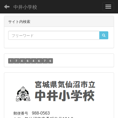
中井小学校
Toggl
サイト内検索
1
7
4
6
4
6
7
6
郵便番号
988-0563