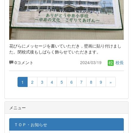
花びらにメッセージを書いていただき，壁画に貼り付けまし
た。閉校式後もしばらく飾らせていただきます。
0コメント
2024/03/19
校長
1
2
3
4
5
6
7
8
9
»
メニュー
ＴＯＰ・お知らせ