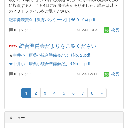
に投資すると，1月4日に記者発表がありました。詳細は以下
のＰＤＦファイルをご覧ください。
記者発表資料【教育パッケージ】(R6.01.04).pdf
0コメント
2024/01/04
校長
統合準備会だよりをご覧ください
★
中井小・唐桑小統合準備会だよりNo.２.pdf
★中井小・唐桑小統合準備会だよりNo.１.pdf
0コメント
2023/12/11
校長
1
2
3
4
5
6
7
8
»
メニュー