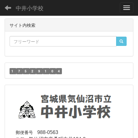
中井小学校
Toggl
サイト内検索
1
7
5
2
9
1
0
4
郵便番号
988-0563