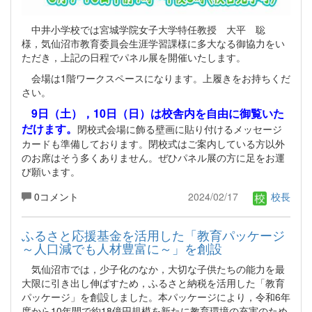
中井小学校では宮城学院女子大学特任教授 大平 聡
様，気仙沼市教育委員会生涯学習課様に多大なる御協力をい
ただき，上記の日程でパネル展を開催いたします。
会場は1階ワークスペースになります。上履きをお持ちくだ
さい。
9日（土），10日（日）は校舎内を自由に御覧いた
だけます。
閉校式会場に飾る壁画に貼り付けるメッセージ
カードも準備しております。閉校式はご案内している方以外
のお席はそう多くありません。ぜひパネル展の方に足をお運
び願います。
0コメント
2024/02/17
校長
ふるさと応援基金を活用した「教育パッケージ
～人口減でも人材豊富に～」を創設
気仙沼市では，少子化のなか，大切な子供たちの能力を最
大限に引き出し伸ばすため，ふるさと納税を活用した「教育
パッケージ」を創設しました。本パッケージにより，令和6年
度から10年間で約18億円規模を新たに教育環境の充実のため