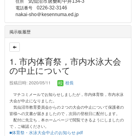
住所
気仙沼市唐桑町中井134-3
電話番号
0226-32-3146
nakai-sho＠kesennuma.ed.jp
掲示板履歴
1. 市内体育祭，市内水泳大会
の中止について
投稿日時: 2020/05/11
校長
マチコミメールでお知らせしましたが，市内体育祭，市内水泳
大会が中止になりました。
気仙沼市教育委員会からの２つの大会の中止について保護者の
皆様への文書が届きましたので，次回の登校日に
配付します。
配付
に先立ち，本ホームページで閲覧できるようにしましたの
で，ご確認ください。
■体育祭・水泳大会中止のお知らせ.pdf