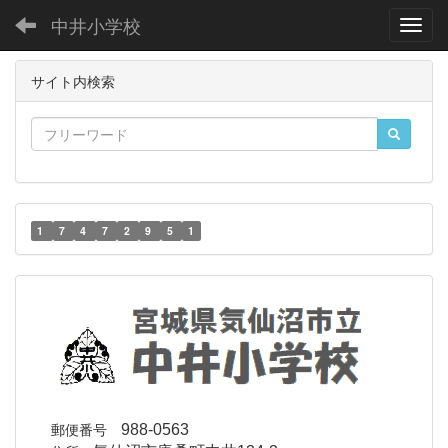
中井小学校
Toggl
サイト内検索
1
7
4
7
2
9
5
1
郵便番号
988-0563