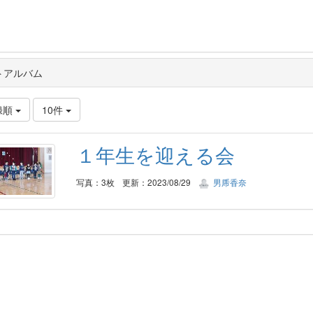
トアルバム
録順
10件
１年生を迎える会
写真：3枚
更新：2023/08/29
男乕香奈