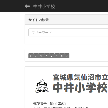
中井小学校
サイト内検索
1
7
4
7
2
4
5
7
郵便番号
988-0563