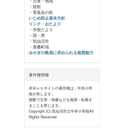
・児童・地域
・校歌
・青葉会の歌
いじめ防止基本方針
リンク・おたより
・学校だより
・国・県
・気仙沼市
・唐桑町域
みやぎの教員に求められる資質能力
著作権情報
本Ｗｅｂサイトの著作権は，中井小学
校が有します。
無断で文章・画像などを複製・転載す
ることを禁じます。
Copyright (C) 気仙沼市立中井小学校All
Rights Reserved