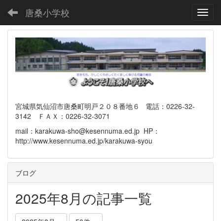
唐桑小学校
Toggl
宮城県気仙沼市唐桑町明戸２０８番地６ 電話：0226-32-
3142 ＦＡＸ：0226-32-3071
mail：karakuwa-sho@kesennuma.ed.jp HP：
http://www.kesennuma.ed.jp/karakuwa-syou
ブログ
2025年8月の記事一覧