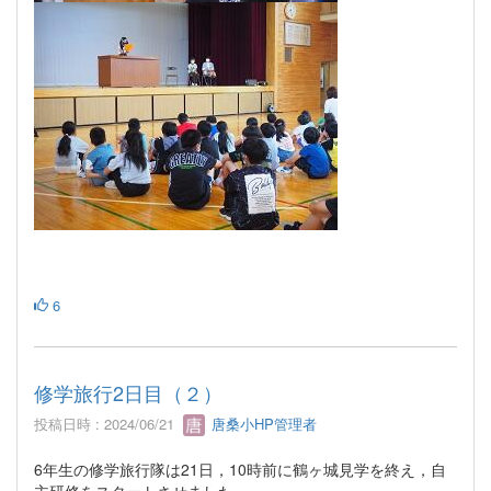
6
修学旅行2日目（２）
投稿日時 : 2024/06/21
唐桑小HP管理者
6年生の修学旅行隊は21日，10時前に鶴ヶ城見学を終え，自