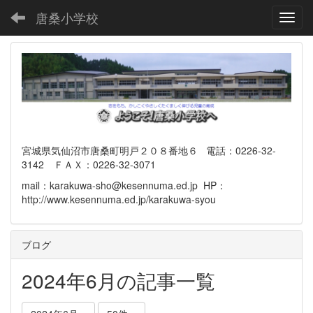
唐桑小学校
Toggl
宮城県気仙沼市唐桑町明戸２０８番地６ 電話：0226-32-
3142 ＦＡＸ：0226-32-3071
mail：karakuwa-sho@kesennuma.ed.jp HP：
http://www.kesennuma.ed.jp/karakuwa-syou
ブログ
2024年6月の記事一覧