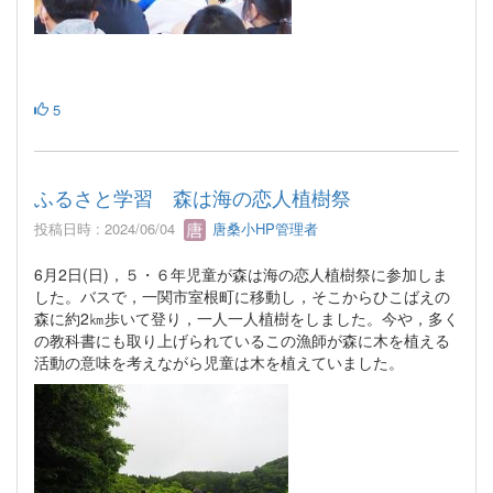
5
ふるさと学習 森は海の恋人植樹祭
投稿日時 : 2024/06/04
唐桑小HP管理者
6月2日(日)，５・６年児童が森は海の恋人植樹祭に参加しま
した。バスで，一関市室根町に移動し，そこからひこばえの
森に約2㎞歩いて登り，一人一人植樹をしました。今や，多く
の教科書にも取り上げられているこの漁師が森に木を植える
活動の意味を考えながら児童は木を植えていました。