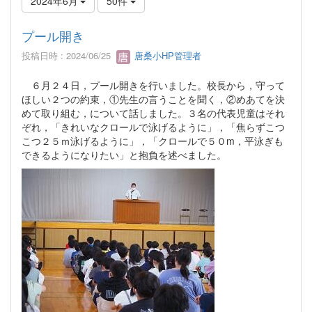
2024年6月
50件
プール開き
投稿日時 : 2024/06/25
唐桑小HP管理者
６月２４日，プール開きを行いました。校長から，守って
ほしい２つの約束，①先生の言うことを聞く，②めあてを決
めて取り組む，について話しました。３名の代表児童はそれ
ぞれ，「きれいなクロールで泳げるように」，「焦らずこつ
こつ２５ｍ泳げるように」，「クロールで５０m，平泳ぎも
できるようになりたい」と抱負を述べました。