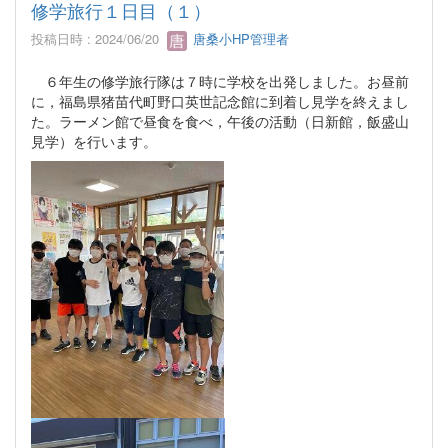
修学旅行１日目（１）
投稿日時 : 2024/06/20
唐桑小HP管理者
６年生の修学旅行隊は７時に学校を出発しました。お昼前
に，福島県猪苗代町野口英世記念館に到着し見学を終えまし
た。ラーメン館で昼食を食べ，午後の活動（日新館，飯盛山
見学）を行います。