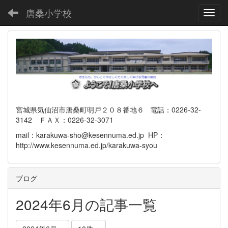
唐桑小学校
Toggl
宮城県気仙沼市唐桑町明戸２０８番地６ 電話：0226-32-
3142 ＦＡＸ：0226-32-3071
mail：karakuwa-sho@kesennuma.ed.jp HP：
http://www.kesennuma.ed.jp/karakuwa-syou
ブログ
2024年6月の記事一覧