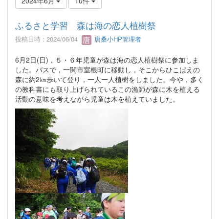
2024年6月
10件
ふるさと学習 森は海の恋人植樹祭
投稿日時 : 2024/06/04
唐桑小HP管理者
6月2日(日)，５・６年児童が森は海の恋人植樹祭に参加しま
した。バスで，一関市室根町に移動し，そこからひこばえの
森に約2㎞歩いて登り，一人一人植樹をしました。今や，多く
の教科書にも取り上げられているこの漁師が森に木を植える
活動の意味を考えながら児童は木を植えていました。