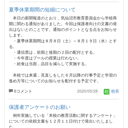
夏季休業期間の短縮について
本日の新聞報道のとおり，気仙沼市教育委員会から学校再
開に関わる通知がありました。今回は保護者向けの文書の発
出はないとのことです。通知のポイントとなる点をお知らせ
します。
・夏季休業期間は８月８日（土）～８月１９日（水）とす
る。
・通信票は，前期と後期の２回の配付とする。
・今年度はプールの授業は行わない。
・給食は当面，品目を減らして実施する。
本校では来週，見直しをした６月以降の行事予定と学習の
進め方等についてのお知らせを配付する予定です。
0コメント
2020/05/28
校長
保護者アンケートのお願い
例年実施している「本校の教育活動に関するアンケート」
についての依頼文書を１２月１１日付けで発出いたしまし
た。