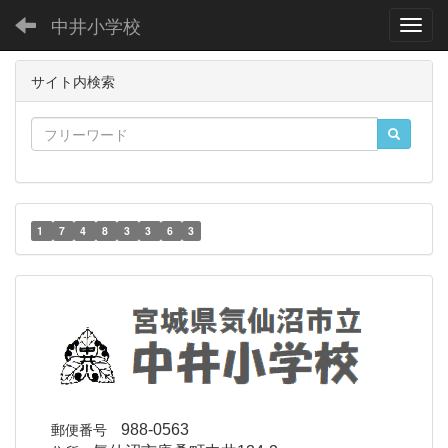
中井小学校
Toggl
サイト内検索
1
7
4
8
3
3
6
3
郵便番号
988-0563