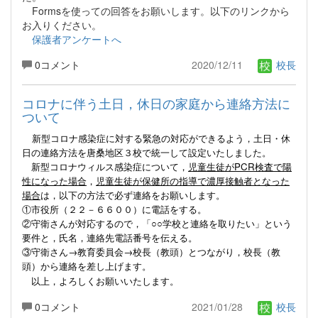
Formsを使っての回答をお願いします。以下のリンクから
お入りください。
保護者アンケートへ
0コメント
2020/12/11
校長
コロナに伴う土日，休日の家庭から連絡方法に
ついて
新型コロナ感染症に対する緊急の対応ができるよう，土日・休
日の連絡方法を唐桑地区３校で統一して設定いたしました。
新型コロナウィルス感染症について，
児童生徒がPCR検査で陽
性になった場合
，
児童生徒が保健所の指導で濃厚接触者となった
場合
は，以下の方法で必ず連絡をお願いします。
①市役所（２２－６６００）に電話をする。
②守衛さんが対応するので，「○○学校と連絡を取りたい」という
要件と，氏名，連絡先電話番号を伝える。
③守衛さん→教育委員会→校長（教頭）とつながり，校長（教
頭）から連絡を差し上げます。
以上，よろしくお願いいたします。
0コメント
2021/01/28
校長