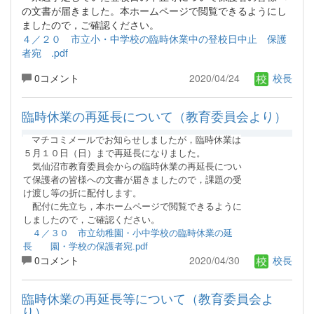
の文書が届きました。本ホームページで閲覧できるようにし
ましたので，ご確認ください。
４／２０ 市立小・中学校の臨時休業中の登校日中止 保護
者宛 .pdf
0コメント
2020/04/24
校長
臨時休業の再延長について（教育委員会より）
マチコミメールでお知らせしましたが，臨時休業は
５月１０日（日）まで再延長になりました。
気仙沼市教育委員会からの臨時休業の再延長につい
て保護者の皆様への文書が届きましたので，課題の受
け渡し等の折に
配付します。
配付
に先立ち，本ホームページで閲覧できるように
しましたので，ご確認ください。
４／３０ 市立幼稚園・小中学校の臨時休業の延
長 園・学校の保護者宛.pdf
0コメント
2020/04/30
校長
臨時休業の再延長等について（教育委員会よ
り）