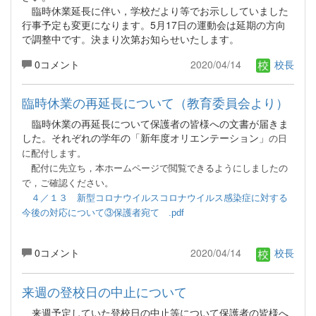
臨時休業延長に伴い，学校だより等でお示ししていました
行事予定も変更になります。5月17日の運動会は延期の方向
で調整中です。決まり次第お知らせいたします。
0コメント
2020/04/14
校長
臨時休業の再延長について（教育委員会より）
臨時休業の再延長について保護者の皆様への文書が届きま
した。それぞれの学年の「新年度オリエンテーション」
の日
に配付します。
配付
に先立ち，本ホームページで閲覧できるようにしましたの
で，ご確認ください。
４／１３ 新型コロナウイルスコロナウイルス感染症に対する
今後の対応について③保護者宛て .pdf
0コメント
2020/04/14
校長
来週の登校日の中止について
来週予定していた登校日の中止等について保護者の皆様へ