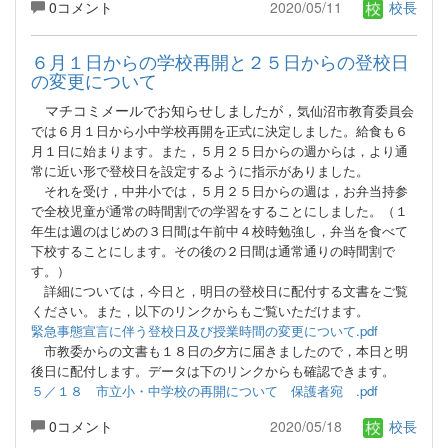
0コメント
2020/05/11
校長
６月１日からの学校再開と２５日からの登校日
の変更について
マチコミメールでお知らせしましたが，
気仙沼市教育委員会
では６月１日から小中学校再開を正式に決定しました。給食も６
月１日に始まります。また，５月２５日からの週からは，より通
常に近い形で登校日を設定するように指示がありました。
それを受け，中井小では，５月２５日からの週は，お弁当持参
で全校児童が通常の時間割での学習をすることにしました。（１
年生は週のはじめの３日間は午前中４校時勉強し，弁当を食べて
下校することにします。その後の２日間は通常通りの時間割で
す。）
詳細については，今日と，明日の登校日に配付する文書をご覧
ください。また，以下のリンクからもご覧いただけます。
緊急事態宣言に伴う登校日及び授業時間の変更について.pdf
市教委からの文書も１８日の夕方に届きましたので，本日と明
後日に配付します。データは下のリンクからも確認できます。
５／１８ 市立小・中学校の再開について 保護者宛 .pdf
0コメント
2020/05/18
校長