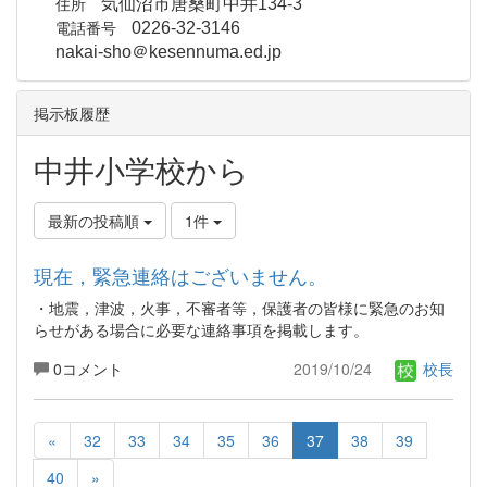
住所
気仙沼市唐桑町中井134-3
電話番号
0226-32-3146
nakai-sho＠kesennuma.ed.jp
掲示板履歴
中井小学校から
最新の投稿順
1件
現在，緊急連絡はございません。
・地震，津波，火事，不審者等，保護者の皆様に緊急のお知
らせがある場合に必要な連絡事項を掲載します。
0コメント
2019/10/24
校長
«
32
33
34
35
36
37
38
39
40
»