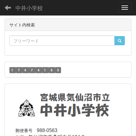
中井小学校
Toggl
サイト内検索
1
7
4
7
4
1
6
3
郵便番号
988-0563