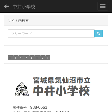
中井小学校
Toggl
サイト内検索
1
7
4
7
6
1
9
1
郵便番号
988-0563