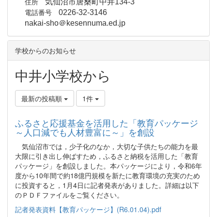
住所
気仙沼市唐桑町中井134-3
電話番号
0226-32-3146
nakai-sho＠kesennuma.ed.jp
学校からのお知らせ
中井小学校から
最新の投稿順
1件
ふるさと応援基金を活用した「教育パッケージ
～人口減でも人材豊富に～」を創設
気仙沼市では，少子化のなか，大切な子供たちの能力を最
大限に引き出し伸ばすため，ふるさと納税を活用した「教育
パッケージ」を創設しました。本パッケージにより，令和6年
度から10年間で約18億円規模を新たに教育環境の充実のため
に投資すると，1月4日に記者発表がありました。詳細は以下
のＰＤＦファイルをご覧ください。
記者発表資料【教育パッケージ】(R6.01.04).pdf