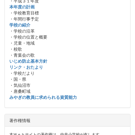
・平成３１年度
本年度の計画
・学校教育目標
・年間行事予定
学校の紹介
・学校の沿革
・学校の位置と概要
・児童・地域
・校歌
・青葉会の歌
いじめ防止基本方針
リンク・おたより
・学校だより
・国・県
・気仙沼市
・唐桑町域
みやぎの教員に求められる資質能力
著作権情報
本Ｗｅｂサイトの著作権は，中井小学校が有します。