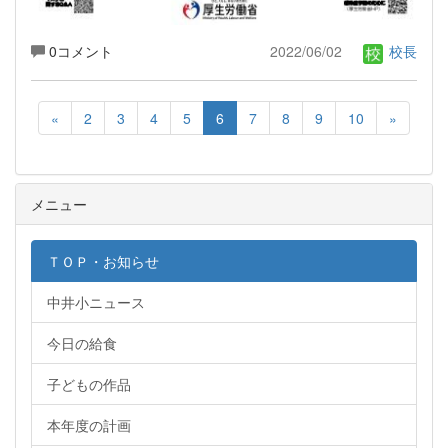
0コメント
2022/06/02
校長
«
2
3
4
5
6
7
8
9
10
»
メニュー
ＴＯＰ・お知らせ
中井小ニュース
今日の給食
子どもの作品
本年度の計画