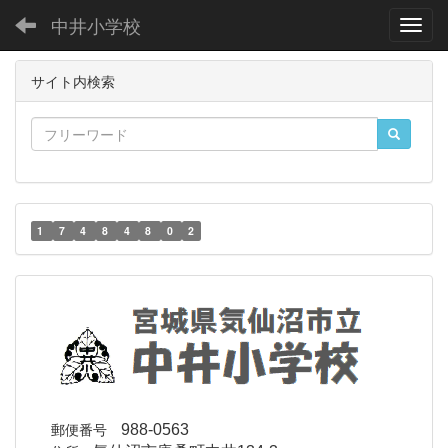
中井小学校
Toggl
サイト内検索
1
7
4
8
4
8
0
2
郵便番号
988-0563