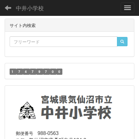
中井小学校
Toggl
サイト内検索
1
7
4
7
9
7
0
0
郵便番号
988-0563