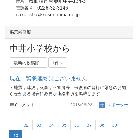
住所
気仙沼市唐桑町中井134-3
電話番号
0226-32-3146
nakai-sho＠kesennuma.ed.jp
掲示板履歴
中井小学校から
最新の投稿順
1件
現在、緊急連絡はございません
・地震，津波，火事，不審者等，保護者の皆様に緊急のお知
らせがある場合に必要な連絡事項を掲載します。
0コメント
2018/06/22
サポーター
«
32
33
34
35
36
37
38
39
40