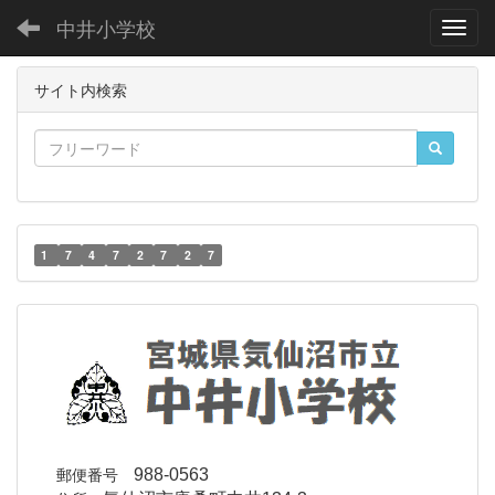
中井小学校
Toggl
サイト内検索
1
7
4
7
2
7
2
7
郵便番号
988-0563