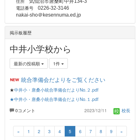
住所
気仙沼市唐桑町中井134-3
電話番号
0226-32-3146
nakai-sho＠kesennuma.ed.jp
掲示板履歴
中井小学校から
最新の投稿順
1件
統合準備会だよりをご覧ください
★
中井小・唐桑小統合準備会だよりNo.２.pdf
★中井小・唐桑小統合準備会だよりNo.１.pdf
0コメント
2023/12/11
校長
«
1
2
3
4
5
6
7
8
9
»