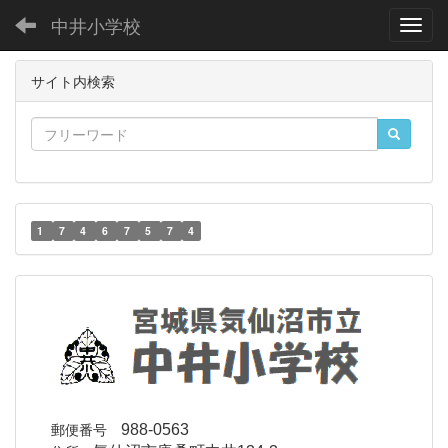
中井小学校
Toggl
サイト内検索
1
7
4
6
7
5
7
4
郵便番号
988-0563