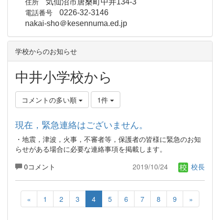
住所
気仙沼市唐桑町中井134-3
電話番号
0226-32-3146
nakai-sho＠kesennuma.ed.jp
学校からのお知らせ
中井小学校から
コメントの多い順
1件
現在，緊急連絡はございません。
・地震，津波，火事，不審者等，保護者の皆様に緊急のお知
らせがある場合に必要な連絡事項を掲載します。
0コメント
2019/10/24
校長
«
1
2
3
4
5
6
7
8
9
»