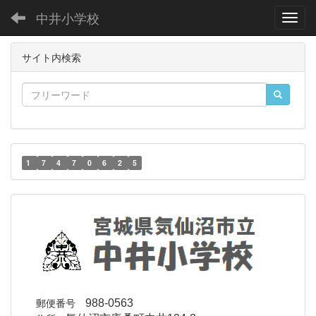
中井小学校
Toggl
サイト内検索
1
7
4
7
0
6
2
5
郵便番号
988-0563