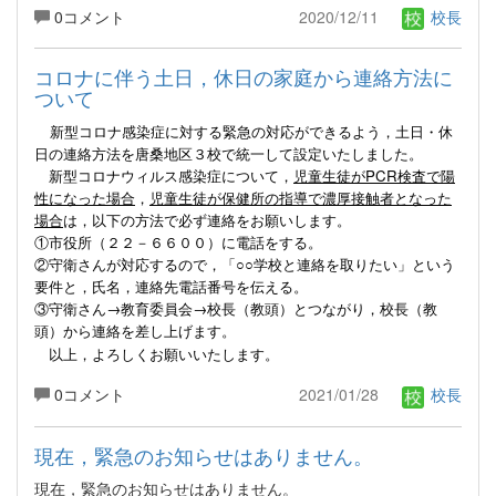
0コメント
2020/12/11
校長
コロナに伴う土日，休日の家庭から連絡方法に
ついて
新型コロナ感染症に対する緊急の対応ができるよう，土日・休
日の連絡方法を唐桑地区３校で統一して設定いたしました。
新型コロナウィルス感染症について，
児童生徒がPCR検査で陽
性になった場合
，
児童生徒が保健所の指導で濃厚接触者となった
場合
は，以下の方法で必ず連絡をお願いします。
①市役所（２２－６６００）に電話をする。
②守衛さんが対応するので，「○○学校と連絡を取りたい」という
要件と，氏名，連絡先電話番号を伝える。
③守衛さん→教育委員会→校長（教頭）とつながり，校長（教
頭）から連絡を差し上げます。
以上，よろしくお願いいたします。
0コメント
2021/01/28
校長
現在，緊急のお知らせはありません。
現在，緊急のお知らせはありません。