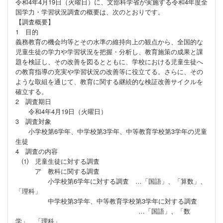
令和4年4月19日（火曜日）に、文部科学省が実施する令和4年度全
国学力・学習状況調査の概要は、次のとおりです。
【調査概要】
1 目的
義務教育の機会均等とその水準の維持向上の観点から、全国的な
児童生徒の学力や学習状況を把握・分析し、教育施策の成果と課
題を検証し、その改善を図るとともに、学校における児童生徒へ
の教育指導の充実や学習状況の改善等に役立てる。さらに、その
ような取組を通じて、教育に関する継続的な検証改善サイクルを
確立する。
2 調査期日
令和4年4月19日（火曜日）
3 調査対象
小学校第6学年、中学校第3学年、中等教育学校第3学年の児童
生徒
4 調査の内容
⑴ 児童生徒に対する調査
ア 教科に関する調査
小学校第6学年に対する調査 …「国語」、「算数」、
「理科」
中学校第3学年、中等教育学校第3学年に対する調査
…「国語」、「数
学」、「理科」