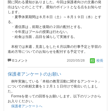
開に関わる通知がありました。今回は保護者向けの文書の発
出はないとのことです。通知のポイントとなる点をお知らせ
します。
・夏季休業期間は８月８日（土）～８月１９日（水）とす
る。
・通信票は，前期と後期の２回の配付とする。
・今年度はプールの授業は行わない。
・給食は当面，品目を減らして実施する。
本校では来週，見直しをした６月以降の行事予定と学習の
進め方等についてのお知らせを配付する予定です。
0コメント
2020/05/28
校長
保護者アンケートのお願い
例年実施している「本校の教育活動に関するアンケート」
についての依頼文書を１２月１１日付けで発出いたしまし
た。
Formsを使っての回答をお願いします。以下のリンクから
お入りください。
保護者アンケートへ