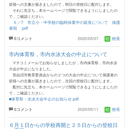
皆様への文書が届きましたので，明日の
登校日に配付します。
それ
に先立ち，本ホームページで閲覧できるようにしましたの
で，ご確認ください。
５／7 市立小・中学校の臨時休業中の延長について 保護
者宛 .pdf
0コメント
2020/05/07
校長
市内体育祭，市内水泳大会の中止について
マチコミメールでお知らせしましたが，市内体育祭，市内水泳
大会が中止になりました。
気仙沼市教育委員会からの２つの大会の中止について保護者の
皆様への文書が届きましたので，次回の登校日に
配付します。
配付
に先立ち，本ホームページで閲覧できるようにしましたの
で，ご確認ください。
■体育祭・水泳大会中止のお知らせ.pdf
0コメント
2020/05/11
校長
６月１日からの学校再開と２５日からの登校日