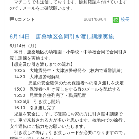
マチコミでも送信しております。開封確認を付けています
ので，メールをご確認願います。
0コメント
2021/06/04
校長
6月14日 唐桑地区合同引き渡し訓練実施
6月14日（月）
本日，唐桑地区の幼稚園・小学校・中学校合同で合同引き
渡し訓練を実施ます。
【想定及び引き渡しまでの流れ】
10:25 大地震発生・大津波警報発令（校内で避難訓練）
14:30 大津波警報解除
児童の安全確保のため保護者への引き渡しを決定
15:00 保護者へ引き渡しをする旨のメールを配信する
15:30 児童集合整列完了・職員配置
15:35頃 引き渡し開始
16:10 引き渡し完了
児童を安全に，そして確実にお家の方に引き渡す訓練で
す。車で来校される方が多いと思います。校地内での徐行，
安全運転にご協力をお願いいたします。
引き渡しの際は，引き渡しカードが必要になりますので，
確実にお持ちください。