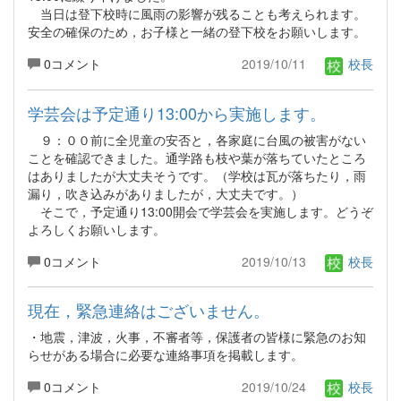
当日は登下校時に風雨の影響が残ることも考えられます。
安全の確保のため，お子様と一緒の登下校をお願いします。
0コメント
2019/10/11
校長
学芸会は予定通り13:00から実施します。
９：００前に全児童の安否と，各家庭に台風の被害がない
ことを確認できました。通学路も枝や葉が落ちていたところ
はありましたが大丈夫そうです。（学校は瓦が落ちたり，雨
漏り，吹き込みがありましたが，大丈夫です。）
そこで，予定通り13:00開会で学芸会を実施します。どうぞ
よろしくお願いします。
0コメント
2019/10/13
校長
現在，緊急連絡はございません。
・地震，津波，火事，不審者等，保護者の皆様に緊急のお知
らせがある場合に必要な連絡事項を掲載します。
0コメント
2019/10/24
校長