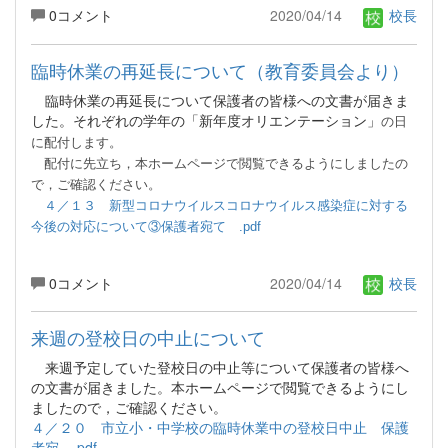
0コメント
2020/04/14
校長
臨時休業の再延長について（教育委員会より）
臨時休業の再延長について保護者の皆様への文書が届きま
した。それぞれの学年の「新年度オリエンテーション」
の日
に配付します。
配付
に先立ち，本ホームページで閲覧できるようにしましたの
で，ご確認ください。
４／１３ 新型コロナウイルスコロナウイルス感染症に対する
今後の対応について③保護者宛て .pdf
0コメント
2020/04/14
校長
来週の登校日の中止について
来週予定していた登校日の中止等について保護者の皆様へ
の文書が届きました。本ホームページで閲覧できるようにし
ましたので，ご確認ください。
４／２０ 市立小・中学校の臨時休業中の登校日中止 保護
者宛 .pdf