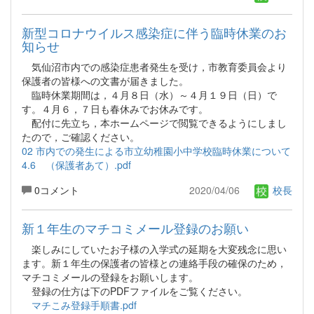
新型コロナウイルス感染症に伴う臨時休業のお
知らせ
気仙沼市内での感染症患者発生を受け，市教育委員会より
保護者の皆様への文書が届きました。
臨時休業期間は，４月８日（水）～４月１９日（日）で
す。４月６，７日も春休みでお休みです。
配付に先立ち，本ホームページで閲覧できるようにしまし
たので，ご確認ください。
02 市内での発生による市立幼稚園小中学校臨時休業について
4.6 （保護者あて）.pdf
0コメント
2020/04/06
校長
新１年生のマチコミメール登録のお願い
楽しみにしていたお子様の入学式の延期を大変残念に思い
ます。新１年生の保護者の皆様との連絡手段の確保のため，
マチコミメールの登録をお願いします。
登録の仕方は下のPDFファイルをご覧ください。
マチこみ登録手順書.pdf