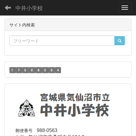
中井小学校
Toggl
サイト内検索
1
7
5
0
8
3
0
4
郵便番号
988-0563