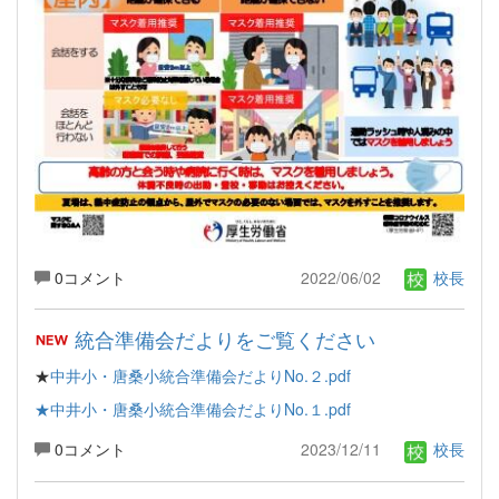
0コメント
2022/06/02
校長
統合準備会だよりをご覧ください
★
中井小・唐桑小統合準備会だよりNo.２.pdf
★中井小・唐桑小統合準備会だよりNo.１.pdf
0コメント
2023/12/11
校長