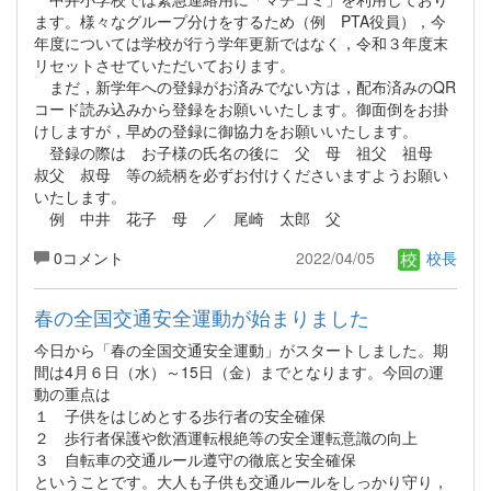
ます。様々なグループ分けをするため（例 PTA役員），今
年度については学校が行う学年更新ではなく，令和３年度末
リセットさせていただいております。
まだ，新学年への登録がお済みでない方は，配布済みのQR
コード読み込みから登録をお願いいたします。御面倒をお掛
けしますが，早めの登録に御協力をお願いいたします。
登録の際は お子様の氏名の後に 父 母 祖父 祖母
叔父 叔母 等の続柄を必ずお付けくださいますようお願い
いたします。
例 中井 花子 母 ／ 尾崎 太郎 父
0コメント
2022/04/05
校長
春の全国交通安全運動が始まりました
今日から「春の全国交通安全運動」がスタートしました。期
間は4月６日（水）～15日（金）までとなります。今回の運
動の重点は
１ 子供をはじめとする歩行者の安全確保
２ 歩行者保護や飲酒運転根絶等の安全運転意識の向上
３ 自転車の交通ルール遵守の徹底と安全確保
ということです。大人も子供も交通ルールをしっかり守り，