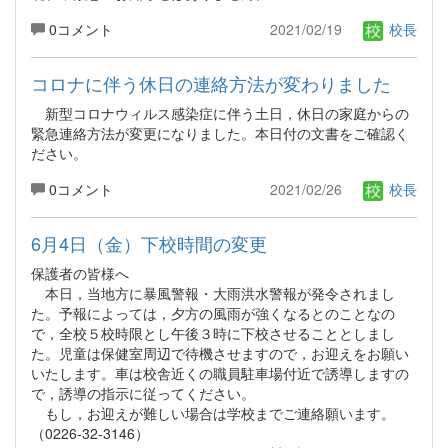
0コメント
2021/02/19
校長
コロナに伴う休日の連絡方法が変わりました
新型コロナウィルス感染症に伴う土日，休日の家庭からの
緊急連絡方法が変更になりました。本日付の文書をご確認く
ださい。
0コメント
2021/02/26
校長
6月4日（金）下校時間の変更
保護者の皆様へ
本日，当地方に暴風警報・大雨洪水警報が発令されまし
た。予報によっては，夕方の風雨が強くなるとのことなの
で，全校５校時限とし午後３時に下校させることとしまし
た。児童は保健室周辺で待機させますので，お迎えをお願い
いたします。車は校舎近くの職員駐車場付近で誘導しますの
で，誘導の指示に従ってください。
もし，お迎えが難しい場合は学校までご連絡願います。
（0226-32-3146）