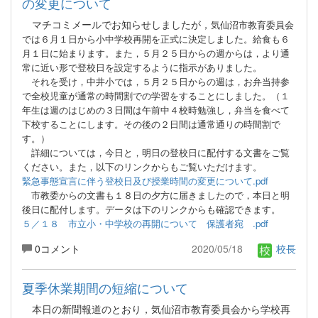
の変更について
マチコミメールでお知らせしましたが，
気仙沼市教育委員会
では６月１日から小中学校再開を正式に決定しました。給食も６
月１日に始まります。また，５月２５日からの週からは，より通
常に近い形で登校日を設定するように指示がありました。
それを受け，中井小では，５月２５日からの週は，お弁当持参
で全校児童が通常の時間割での学習をすることにしました。（１
年生は週のはじめの３日間は午前中４校時勉強し，弁当を食べて
下校することにします。その後の２日間は通常通りの時間割で
す。）
詳細については，今日と，明日の登校日に配付する文書をご覧
ください。また，以下のリンクからもご覧いただけます。
緊急事態宣言に伴う登校日及び授業時間の変更について.pdf
市教委からの文書も１８日の夕方に届きましたので，本日と明
後日に配付します。データは下のリンクからも確認できます。
５／１８ 市立小・中学校の再開について 保護者宛 .pdf
0コメント
2020/05/18
校長
夏季休業期間の短縮について
本日の新聞報道のとおり，気仙沼市教育委員会から学校再