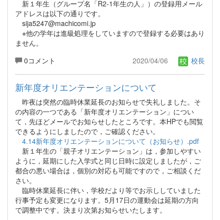
新１年生（グループ名「R2-1年生の人」）の登録用メール
アドレスは以下の通りです。
sija5247@machicomi.jp
※他の学年は進級処理をしていますので登録する必要はあり
ません。
0コメント
2020/04/06
校長
新年度オリエンテーションについて
昨夜は突然の臨時休業延長のお知らせで失礼しました。そ
の内容の一つである「新年度オリエンテーション」につい
て，先ほどメールでお知らせしたところです。本HPでも閲覧
できるようにしましたので，ご確認ください。
4.14新年度オリエンテーションについて（お知らせ）.pdf
新１年生の「親子オリエンテーション」は，参加しやすい
ように，延期にした入学式と同じ日時に設定しましたが，ご
都合の悪い場合は，個別の対応も可能ですので，ご相談くだ
さい。
臨時休業延長に伴い，学校だより等でお示ししていました
行事予定も変更になります。5月17日の運動会は延期の方向
で調整中です。決まり次第お知らせいたします。