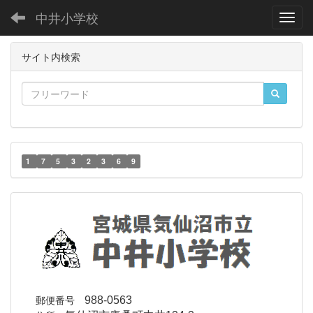
中井小学校
Toggl
サイト内検索
1
7
5
3
2
3
6
9
郵便番号
988-0563