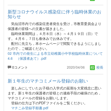
新型コロナウイルス感染症に伴う臨時休業のお
知らせ
気仙沼市内での感染症患者発生を受け，市教育委員会より
保護者の皆様への文書が届きました。
臨時休業期間は，４月８日（水）～４月１９日（日）で
す。４月６，７日も春休みでお休みです。
配付に先立ち，本ホームページで閲覧できるようにしまし
たので，ご確認ください。
02 市内での発生による市立幼稚園小中学校臨時休業について
4.6 （保護者あて）.pdf
0コメント
2020/04/06
校長
新１年生のマチコミメール登録のお願い
楽しみにしていたお子様の入学式の延期を大変残念に思い
ます。新１年生の保護者の皆様との連絡手段の確保のため，
マチコミメールの登録をお願いします。
登録の仕方は下のPDFファイルをご覧ください。
マチこみ登録手順書.pdf