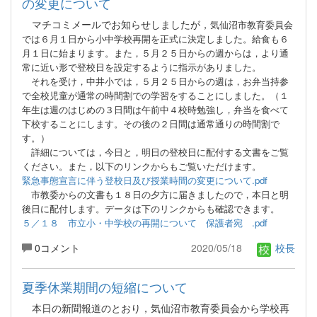
の変更について
マチコミメールでお知らせしましたが，
気仙沼市教育委員会
では６月１日から小中学校再開を正式に決定しました。給食も６
月１日に始まります。また，５月２５日からの週からは，より通
常に近い形で登校日を設定するように指示がありました。
それを受け，中井小では，５月２５日からの週は，お弁当持参
で全校児童が通常の時間割での学習をすることにしました。（１
年生は週のはじめの３日間は午前中４校時勉強し，弁当を食べて
下校することにします。その後の２日間は通常通りの時間割で
す。）
詳細については，今日と，明日の登校日に配付する文書をご覧
ください。また，以下のリンクからもご覧いただけます。
緊急事態宣言に伴う登校日及び授業時間の変更について.pdf
市教委からの文書も１８日の夕方に届きましたので，本日と明
後日に配付します。データは下のリンクからも確認できます。
５／１８ 市立小・中学校の再開について 保護者宛 .pdf
0コメント
2020/05/18
校長
夏季休業期間の短縮について
本日の新聞報道のとおり，気仙沼市教育委員会から学校再