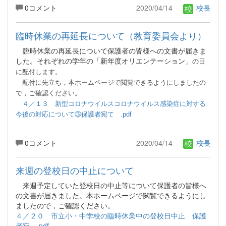
0コメント
2020/04/14
校長
臨時休業の再延長について（教育委員会より）
臨時休業の再延長について保護者の皆様への文書が届きま
した。それぞれの学年の「新年度オリエンテーション」
の日
に配付します。
配付
に先立ち，本ホームページで閲覧できるようにしましたの
で，ご確認ください。
４／１３ 新型コロナウイルスコロナウイルス感染症に対する
今後の対応について③保護者宛て .pdf
0コメント
2020/04/14
校長
来週の登校日の中止について
来週予定していた登校日の中止等について保護者の皆様へ
の文書が届きました。本ホームページで閲覧できるようにし
ましたので，ご確認ください。
４／２０ 市立小・中学校の臨時休業中の登校日中止 保護
者宛 .pdf