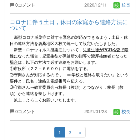
0コメント
2020/12/11
校長
コロナに伴う土日，休日の家庭から連絡方法に
ついて
新型コロナ感染症に対する緊急の対応ができるよう，土日・休
日の連絡方法を唐桑地区３校で統一して設定いたしました。
新型コロナウィルス感染症について，
児童生徒がPCR検査で陽
性になった場合
，
児童生徒が保健所の指導で濃厚接触者となった
場合
は，以下の方法で必ず連絡をお願いします。
①市役所（２２－６６００）に電話をする。
②守衛さんが対応するので，「○○学校と連絡を取りたい」という
要件と，氏名，連絡先電話番号を伝える。
③守衛さん→教育委員会→校長（教頭）とつながり，校長（教
頭）から連絡を差し上げます。
以上，よろしくお願いいたします。
0コメント
2021/01/28
校長
1
2
»