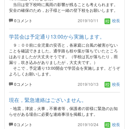
当日は登下校時に風雨の影響が残ることも考えられます。
安全の確保のため，お子様と一緒の登下校をお願いします。
0コメント
2019/10/11
校長
学芸会は予定通り13:00から実施します。
９：００前に全児童の安否と，各家庭に台風の被害がない
ことを確認できました。通学路も枝や葉が落ちていたところ
はありましたが大丈夫そうです。（学校は瓦が落ちたり，雨
漏り，吹き込みがありましたが，大丈夫です。）
そこで，予定通り13:00開会で学芸会を実施します。どうぞ
よろしくお願いします。
0コメント
2019/10/13
校長
現在，緊急連絡はございません。
・地震，津波，火事，不審者等，保護者の皆様に緊急のお知
らせがある場合に必要な連絡事項を掲載します。
0コメント
2019/10/24
校長