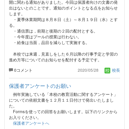
開に関わる通知がありました。今回は保護者向けの文書の発
出はないとのことです。通知のポイントとなる点をお知らせ
します。
・夏季休業期間は８月８日（土）～８月１９日（水）とす
る。
・通信票は，前期と後期の２回の配付とする。
・今年度はプールの授業は行わない。
・給食は当面，品目を減らして実施する。
本校では来週，見直しをした６月以降の行事予定と学習の
進め方等についてのお知らせを配付する予定です。
0コメント
2020/05/28
校長
保護者アンケートのお願い
例年実施している「本校の教育活動に関するアンケート」
についての依頼文書を１２月１１日付けで発出いたしまし
た。
Formsを使っての回答をお願いします。以下のリンクから
お入りください。
保護者アンケートへ