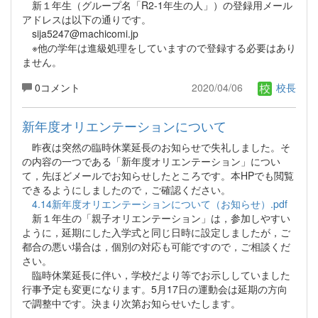
新１年生（グループ名「R2-1年生の人」）の登録用メール
アドレスは以下の通りです。
sija5247@machicomi.jp
※他の学年は進級処理をしていますので登録する必要はあり
ません。
0コメント
2020/04/06
校長
新年度オリエンテーションについて
昨夜は突然の臨時休業延長のお知らせで失礼しました。そ
の内容の一つである「新年度オリエンテーション」につい
て，先ほどメールでお知らせしたところです。本HPでも閲覧
できるようにしましたので，ご確認ください。
4.14新年度オリエンテーションについて（お知らせ）.pdf
新１年生の「親子オリエンテーション」は，参加しやすい
ように，延期にした入学式と同じ日時に設定しましたが，ご
都合の悪い場合は，個別の対応も可能ですので，ご相談くだ
さい。
臨時休業延長に伴い，学校だより等でお示ししていました
行事予定も変更になります。5月17日の運動会は延期の方向
で調整中です。決まり次第お知らせいたします。