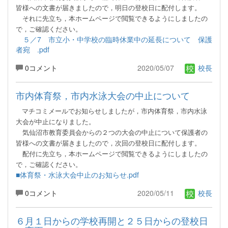
皆様への文書が届きましたので，明日の
登校日に配付します。
それ
に先立ち，本ホームページで閲覧できるようにしましたの
で，ご確認ください。
５／7 市立小・中学校の臨時休業中の延長について 保護
者宛 .pdf
0コメント
2020/05/07
校長
市内体育祭，市内水泳大会の中止について
マチコミメールでお知らせしましたが，市内体育祭，市内水泳
大会が中止になりました。
気仙沼市教育委員会からの２つの大会の中止について保護者の
皆様への文書が届きましたので，次回の登校日に
配付します。
配付
に先立ち，本ホームページで閲覧できるようにしましたの
で，ご確認ください。
■体育祭・水泳大会中止のお知らせ.pdf
0コメント
2020/05/11
校長
６月１日からの学校再開と２５日からの登校日