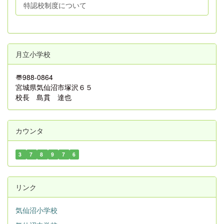
特認校制度について
月立小学校
〠
988-0864
宮城県気仙沼市塚沢６５
校長 島貫 達也
カウンタ
3
7
8
9
7
6
リンク
気仙沼小学校