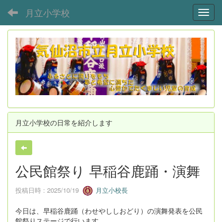
月立小学校
Toggl
月立小学校の日常を紹介します
公民館祭り 早稲谷鹿踊・演舞
投稿日時 : 2025/10/19
月立小校長
今日は、早稲谷鹿踊（わせやししおどり）の演舞発表を公民
館祭りステージで行います。