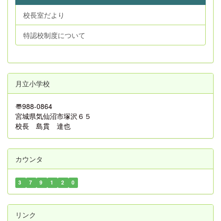
校長室だより
特認校制度について
月立小学校
〠
988-0864
宮城県気仙沼市塚沢６５
校長 島貫 達也
カウンタ
3
7
9
1
2
0
リンク