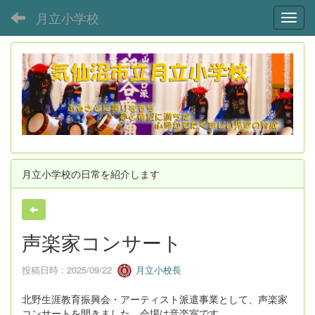
月立小学校
Toggl
月立小学校の日常を紹介します
声楽家コンサート
投稿日時 : 2025/09/22
月立小校長
北野生涯教育振興会・アーティスト派遣事業として、声楽家
コンサートを開きました。会場は音楽室です。