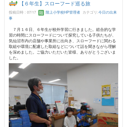
【６年生】スローフード巡る旅
投稿日時 : 07/17
階上小学校HP管理者
カテゴリ:
今日の出来
事
７月１６日、６年生が校外学習に行きました。総合的な学
習の時間にスローフードについて探究している子供たちが、
気仙沼市内の店舗や事業所に出向き、スローフードに関わる
取組や環境に配慮した取組などについて話を聞きながら理解
を深めました。ご協力いただいた皆様、ありがとうございま
した。