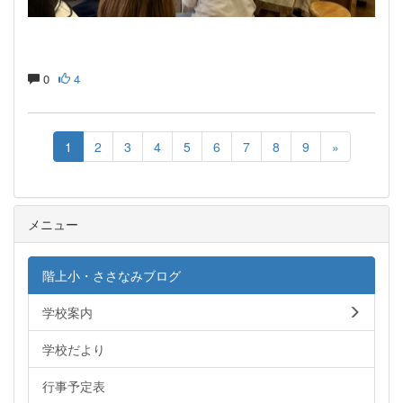
0
4
1
2
3
4
5
6
7
8
9
»
メニュー
階上小・ささなみブログ
学校案内
学校だより
行事予定表