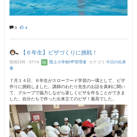
0
4
【６年生】ピザづくりに挑戦！
投稿日時 : 07/14
階上小学校HP管理者
カテゴリ:
今日の出来
事
７月１４日、６年生がスローフード学習の一環として、ピザ
作りに挑戦しました。講師のわたり先生のお話を真剣に聞い
て、グループで協力しながら楽しくピザを作ることができま
した。自分たちで作った出来立てのピザ！最高でした。