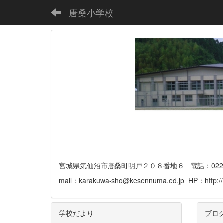
唐桑小学校
宮城県気仙沼市唐桑町明戸２０８番地６ 電話：0226-32-
mail：karakuwa-sho@kesennuma.ed.jp HP：http://
学校だより
ブロ