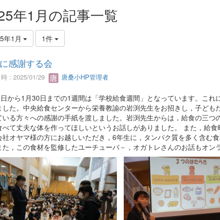
025年1月の記事一覧
25年1月
1件
に感謝する会
 : 2025/01/29
唐桑小HP管理者
24日から1月30日までの1週間は「学校給食週間」となっています。これ
ました。中央給食センターから栄養教諭の岩渕先生をお招きし，子ども
ている方々への感謝の手紙を渡しました。岩渕先生からは，給食の三つ
食べて丈夫な体を作ってほしいというお話しがありました。 また，給食
会社オヤマ様の方にお越しいただき，6年生に，タンパク質を多く含む
また，この食材を監修したユーチューバ－，オガトレさんのお話もオン