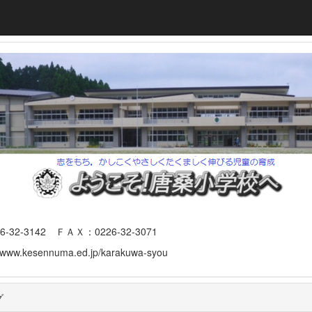
3142 ＦＡＸ：0226-32-3071
www.kesennuma.ed.jp/karakuwa-syou
グ