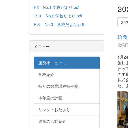
2
R8 No.1 学校だより.pdf
Ｒ８ No.2 学校だより.pdf
20
R８ No.3 学校だより.pdf
給食
投稿日時
メニュー
1月
施し
唐桑小ニュース
わっ
さず
学校紹介
株式
た。
特別の教育課程特例校
本年度の計画
リンク・おたより
児童の活動紹介