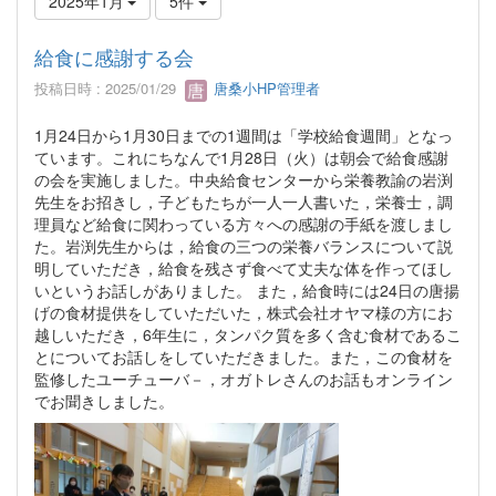
2025年1月
5件
給食に感謝する会
投稿日時 : 2025/01/29
唐桑小HP管理者
1月24日から1月30日までの1週間は「学校給食週間」となっ
ています。これにちなんで1月28日（火）は朝会で給食感謝
の会を実施しました。中央給食センターから栄養教諭の岩渕
先生をお招きし，子どもたちが一人一人書いた，栄養士，調
理員など給食に関わっている方々への感謝の手紙を渡しまし
た。岩渕先生からは，給食の三つの栄養バランスについて説
明していただき，給食を残さず食べて丈夫な体を作ってほし
いというお話しがありました。 また，給食時には24日の唐揚
げの食材提供をしていただいた，株式会社オヤマ様の方にお
越しいただき，6年生に，タンパク質を多く含む食材であるこ
とについてお話しをしていただきました。また，この食材を
監修したユーチューバ－，オガトレさんのお話もオンライン
でお聞きしました。