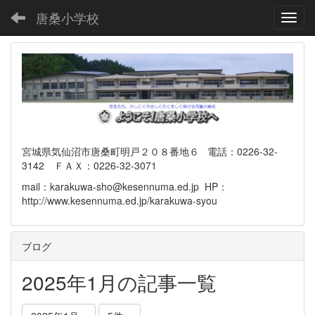
唐桑小学校
Toggl
宮城県気仙沼市唐桑町明戸２０８番地６ 電話：0226-32-
3142 ＦＡＸ：0226-32-3071
mail：karakuwa-sho@kesennuma.ed.jp HP：
http://www.kesennuma.ed.jp/karakuwa-syou
ブログ
2025年1月の記事一覧