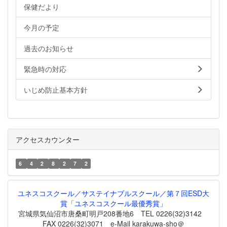
保健だより
今月の予定
過去のお知らせ
緊急時の対応
いじめ防止基本方針
アクセスカウンター
6
4
2
8
2
7
2
ユネスコスクール／サステイナブルスクール／第７回ESD大
賞「ユネスコスクール最優秀賞」
宮城県気仙沼市唐桑町明戸208番地6 TEL 0226(32)3142
FAX 0226(32)3071 e-Mail karakuwa-sho＠