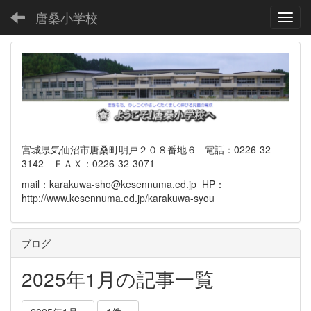
唐桑小学校
Toggl
宮城県気仙沼市唐桑町明戸２０８番地６ 電話：0226-32-
3142 ＦＡＸ：0226-32-3071
mail：karakuwa-sho@kesennuma.ed.jp HP：
http://www.kesennuma.ed.jp/karakuwa-syou
ブログ
2025年1月の記事一覧