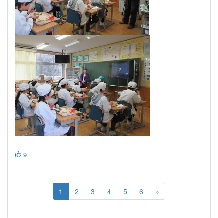
9
1
2
3
4
5
6
»