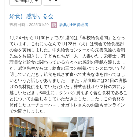
2025年1月
1件
給食に感謝する会
投稿日時 : 2025/01/29
唐桑小HP管理者
1月24日から1月30日までの1週間は「学校給食週間」となっ
ています。これにちなんで1月28日（火）は朝会で給食感謝
の会を実施しました。中央給食センターから栄養教諭の岩渕
先生をお招きし，子どもたちが一人一人書いた，栄養士，調
理員など給食に関わっている方々への感謝の手紙を渡しまし
た。岩渕先生からは，給食の三つの栄養バランスについて説
明していただき，給食を残さず食べて丈夫な体を作ってほし
いというお話しがありました。 また，給食時には24日の唐揚
げの食材提供をしていただいた，株式会社オヤマ様の方にお
越しいただき，6年生に，タンパク質を多く含む食材であるこ
とについてお話しをしていただきました。また，この食材を
監修したユーチューバ－，オガトレさんのお話もオンライン
でお聞きしました。