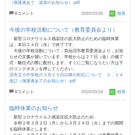
（保護者あて 追加のお知らせ）.pdf
0コメント
2020/03/26
校長
今後の学校活動について（教育委員会より）
新型コロナウイルス感染症の拡大防止のための臨時休業
は，本日２４日（水）で終了です。
今後の学校活動について，気仙沼市教育委員会より，お知
らせの文書が届いています。学校からは２７日（金）の修了
式・離任式の際に配付します。すぐにご覧になりたい方は下
のリンクボタンを押してください。
③市立小中学校の３月２５日以降の対応について ３．２４
改訂（保護者あてのお知らせ）.pdf
0コメント
2020/03/24
校長
臨時休業のお知らせ
新型コロナウイルス感染症拡大防止のため
令和２年３月２日（月）から３月２４日（火）までの期間
を臨時休業とします。
なお，３月２５日（水）から４月７日（火）は春季休業と