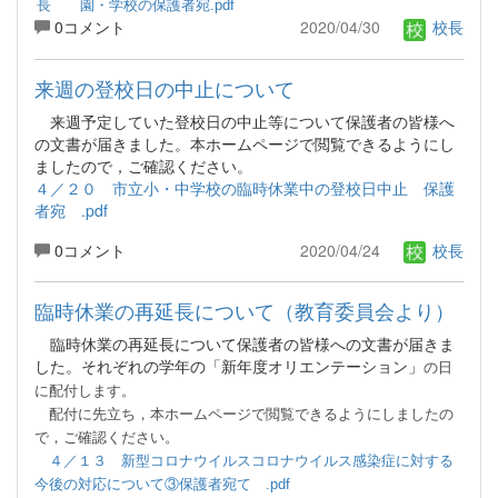
長 園・学校の保護者宛.pdf
0コメント
2020/04/30
校長
来週の登校日の中止について
来週予定していた登校日の中止等について保護者の皆様へ
の文書が届きました。本ホームページで閲覧できるようにし
ましたので，ご確認ください。
４／２０ 市立小・中学校の臨時休業中の登校日中止 保護
者宛 .pdf
0コメント
2020/04/24
校長
臨時休業の再延長について（教育委員会より）
臨時休業の再延長について保護者の皆様への文書が届きま
した。それぞれの学年の「新年度オリエンテーション」
の日
に配付します。
配付
に先立ち，本ホームページで閲覧できるようにしましたの
で，ご確認ください。
４／１３ 新型コロナウイルスコロナウイルス感染症に対する
今後の対応について③保護者宛て .pdf