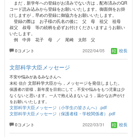
まだ，新学年への登録がお済みでない方は，配布済みのQR
コード読み込みから登録をお願いいたします。御面倒をお掛
けしますが，早めの登録に御協力をお願いいたします。
登録の際は お子様の氏名の後に 父 母 祖父 祖母
叔父 叔母 等の続柄を必ずお付けくださいますようお願い
いたします。
例 中井 花子 母 ／ 尾崎 太郎 父
0コメント
2022/04/05
校長
文部科学大臣メッセージ
不安や悩みがあるみなさんへ
文部科学大臣から，メッセージを発信しました。
末松 信介
保護者の皆様，新年度を目前にして，不安や悩みをもつ児童は少
なくないと思います。一人で抱え込まないよう，温かなお声がけ
をお願いいたします。
文部科学大臣メッセージ（小学生の皆さんへ）.pdf
文部科学大臣メッセージ（保護者様・学校関係者）.pdf
0コメント
2022/03/31
校長