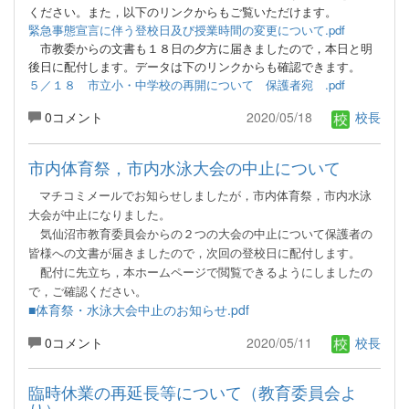
ください。また，以下のリンクからもご覧いただけます。
緊急事態宣言に伴う登校日及び授業時間の変更について.pdf
市教委からの文書も１８日の夕方に届きましたので，本日と明
後日に配付します。データは下のリンクからも確認できます。
５／１８ 市立小・中学校の再開について 保護者宛 .pdf
0コメント
2020/05/18
校長
市内体育祭，市内水泳大会の中止について
マチコミメールでお知らせしましたが，市内体育祭，市内水泳
大会が中止になりました。
気仙沼市教育委員会からの２つの大会の中止について保護者の
皆様への文書が届きましたので，次回の登校日に
配付します。
配付
に先立ち，本ホームページで閲覧できるようにしましたの
で，ご確認ください。
■体育祭・水泳大会中止のお知らせ.pdf
0コメント
2020/05/11
校長
臨時休業の再延長等について（教育委員会よ
り）