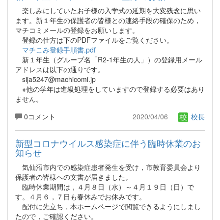
楽しみにしていたお子様の入学式の延期を大変残念に思い
ます。新１年生の保護者の皆様との連絡手段の確保のため，
マチコミメールの登録をお願いします。
登録の仕方は下のPDFファイルをご覧ください。
マチこみ登録手順書.pdf
新１年生（グループ名「R2-1年生の人」）の登録用メール
アドレスは以下の通りです。
sija5247@machicomi.jp
※他の学年は進級処理をしていますので登録する必要はあり
ません。
0コメント
2020/04/06
校長
新型コロナウイルス感染症に伴う臨時休業のお
知らせ
気仙沼市内での感染症患者発生を受け，市教育委員会より
保護者の皆様への文書が届きました。
臨時休業期間は，４月８日（水）～４月１９日（日）で
す。４月６，７日も春休みでお休みです。
配付に先立ち，本ホームページで閲覧できるようにしまし
たので，ご確認ください。