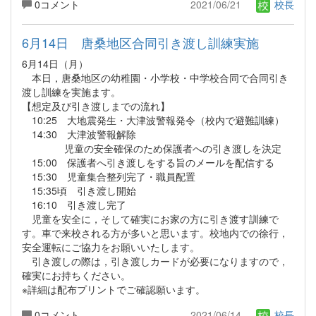
0コメント
2021/06/21
校長
6月14日 唐桑地区合同引き渡し訓練実施
6月14日（月）
本日，唐桑地区の幼稚園・小学校・中学校合同で合同引き
渡し訓練を実施ます。
【想定及び引き渡しまでの流れ】
10:25 大地震発生・大津波警報発令（校内で避難訓練）
14:30 大津波警報解除
児童の安全確保のため保護者への引き渡しを決定
15:00 保護者へ引き渡しをする旨のメールを配信する
15:30 児童集合整列完了・職員配置
15:35頃 引き渡し開始
16:10 引き渡し完了
児童を安全に，そして確実にお家の方に引き渡す訓練で
す。車で来校される方が多いと思います。校地内での徐行，
安全運転にご協力をお願いいたします。
引き渡しの際は，引き渡しカードが必要になりますので，
確実にお持ちください。
※詳細は配布プリントでご確認願います。
0コメント
2021/06/14
校長