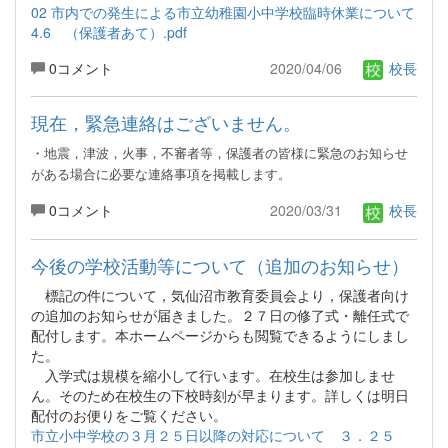
02 市内での発生による市立幼稚園小中学校臨時休業について
4.6 （保護者あて）.pdf
0コメント
2020/04/06
校長
現在，緊急連絡はございません。
・地震，津波，火事，不審者等，保護者の皆様に緊急のお知らせ
がある場合に必要な連絡事項を掲載します。
0コメント
2020/03/31
校長
今後の学校活動等について（追加のお知らせ）
標記の件について，気仙沼市教育委員会より，保護者向け
の追加のお知らせが届きました。２７日の修了式・離任式で
配付します。本ホームページからも閲覧できるようにしまし
た。
入学式は規模を縮小して行います。在校生は参加しませ
ん。そのため在校生の下校時刻が早まります。詳しくは明日
配付のお便りをご覧ください。
市立小中学校の３月２５日以降の対応について ３．２５