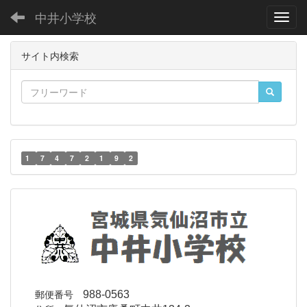
中井小学校
Toggl
サイト内検索
1
7
4
7
2
1
9
2
郵便番号
988-0563