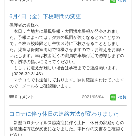
6月4日（金）下校時間の変更
保護者の皆様へ
本日，当地方に暴風警報・大雨洪水警報が発令されまし
た。予報によっては，夕方の風雨が強くなるとのことなの
で，全校５校時限とし午後３時に下校させることとしまし
た。児童は保健室周辺で待機させますので，お迎えをお願い
いたします。車は校舎近くの職員駐車場付近で誘導しますの
で，誘導の指示に従ってください。
もし，お迎えが難しい場合は学校までご連絡願います。
（0226-32-3146）
マチコミでも送信しております。開封確認を付けています
ので，メールをご確認願います。
0コメント
2021/06/04
校長
コロナに伴う休日の連絡方法が変わりました
新型コロナウィルス感染症に伴う土日，休日の家庭からの
緊急連絡方法が変更になりました。本日付の文書をご確認く
ださい。