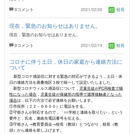
0コメント
2021/02/26
校長
現在，緊急のお知らせはありません。
現在，緊急のお知らせはありません。
0コメント
2021/02/19
校長
コロナに伴う土日，休日の家庭から連絡方法に
ついて
新型コロナ感染症に対する緊急の対応ができるよう，土日・休
日の連絡方法を唐桑地区３校で統一して設定いたしました。
新型コロナウィルス感染症について，
児童生徒がPCR検査で陽
性になった場合
，
児童生徒が保健所の指導で濃厚接触者となった
場合
は，以下の方法で必ず連絡をお願いします。
①市役所（２２－６６００）に電話をする。
②守衛さんが対応するので，「○○学校と連絡を取りたい」という
要件と，氏名，連絡先電話番号を伝える。
③守衛さん→教育委員会→校長（教頭）とつながり，校長（教
頭）から連絡を差し上げます。