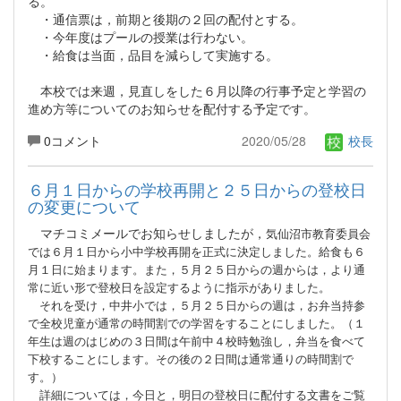
る。
・通信票は，前期と後期の２回の配付とする。
・今年度はプールの授業は行わない。
・給食は当面，品目を減らして実施する。
本校では来週，見直しをした６月以降の行事予定と学習の
進め方等についてのお知らせを配付する予定です。
0コメント
2020/05/28
校長
６月１日からの学校再開と２５日からの登校日
の変更について
マチコミメールでお知らせしましたが，
気仙沼市教育委員会
では６月１日から小中学校再開を正式に決定しました。給食も６
月１日に始まります。また，５月２５日からの週からは，より通
常に近い形で登校日を設定するように指示がありました。
それを受け，中井小では，５月２５日からの週は，お弁当持参
で全校児童が通常の時間割での学習をすることにしました。（１
年生は週のはじめの３日間は午前中４校時勉強し，弁当を食べて
下校することにします。その後の２日間は通常通りの時間割で
す。）
詳細については，今日と，明日の登校日に配付する文書をご覧