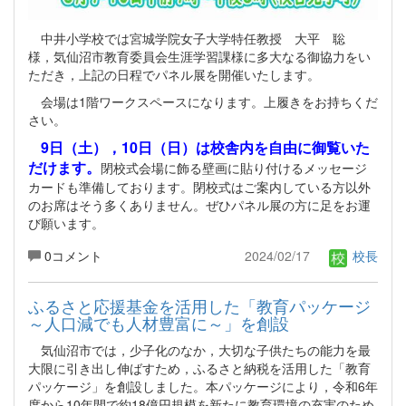
中井小学校では宮城学院女子大学特任教授 大平 聡
様，気仙沼市教育委員会生涯学習課様に多大なる御協力をい
ただき，上記の日程でパネル展を開催いたします。
会場は1階ワークスペースになります。上履きをお持ちくだ
さい。
9日（土），10日（日）は校舎内を自由に御覧いた
だけます。
閉校式会場に飾る壁画に貼り付けるメッセージ
カードも準備しております。閉校式はご案内している方以外
のお席はそう多くありません。ぜひパネル展の方に足をお運
び願います。
0コメント
2024/02/17
校長
ふるさと応援基金を活用した「教育パッケージ
～人口減でも人材豊富に～」を創設
気仙沼市では，少子化のなか，大切な子供たちの能力を最
大限に引き出し伸ばすため，ふるさと納税を活用した「教育
パッケージ」を創設しました。本パッケージにより，令和6年
度から10年間で約18億円規模を新たに教育環境の充実のため