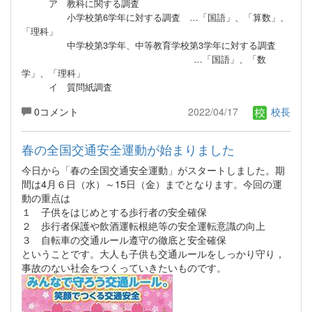
ア 教科に関する調査
小学校第6学年に対する調査 …「国語」、「算数」、
「理科」
中学校第3学年、中等教育学校第3学年に対する調査
…「国語」、「数
学」、「理科」
イ 質問紙調査
0コメント
2022/04/17
校長
春の全国交通安全運動が始まりました
今日から「春の全国交通安全運動」がスタートしました。期
間は4月６日（水）～15日（金）までとなります。今回の運
動の重点は
１ 子供をはじめとする歩行者の安全確保
２ 歩行者保護や飲酒運転根絶等の安全運転意識の向上
３ 自転車の交通ルール遵守の徹底と安全確保
ということです。大人も子供も交通ルールをしっかり守り，
事故のない社会をつくっていきたいものです。