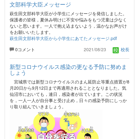
文部科学大臣メッセージ
萩生田文部科学大臣が小学生にメッセージを発信しました。
保護者の皆様，夏休み明けに不安や悩みをもつ児童は少なく
ないと思います。一人で抱え込まないよう，温かなお声がけ
をお願いいたします。
萩生田文部科学大臣から小学生にあてたメッセージ.pdf
0コメント
2021/08/23
校長
新型コロナウイルス感染の更なる予防に努めま
しょう
宮城県では新型コロナウイルスのまん延防止等重点措置が8
月20日から9月12日まで再適用されることとなりました。気
仙沼市においても，連日，感染者が出ています。この状況
を，一人一人が自分事と受け止め，日々の感染予防にしっか
り取り組んでいきましょう。