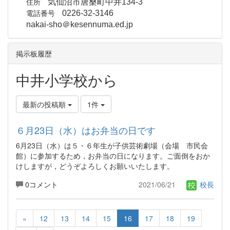
住所
気仙沼市唐桑町中井134-3
電話番号
0226-32-3146
nakai-sho＠kesennuma.ed.jp
掲示板履歴
中井小学校から
最新の投稿順
1件
６月23日（水）はお弁当の日です
6月23日（水）は５・６年生が子供芸術劇場（会場 市民会
館）に参加するため，お弁当の日になります。ご面倒をおか
けしますが，どうぞよろしくお願いいたします。
0コメント
2021/06/21
校長
«
12
13
14
15
16
17
18
19