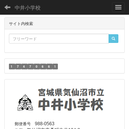
中井小学校
Toggl
サイト内検索
1
7
4
7
0
6
6
1
郵便番号
988-0563