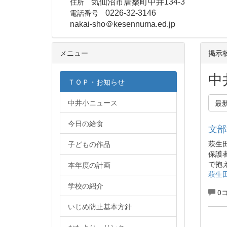
住所
気仙沼市唐桑町中井134-3
電話番号
0226-32-3146
nakai-sho＠kesennuma.ed.jp
メニュー
掲示
中
ＴＯＰ・お知らせ
中井小ニュース
最
今日の給食
文部
萩生
子どもの作品
保護
で抱
本年度の計画
萩生
学校の紹介
0
いじめ防止基本方針