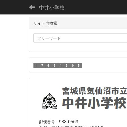
中井小学校
サイト内検索
1
7
4
8
4
5
0
5
郵便番号
988-0563