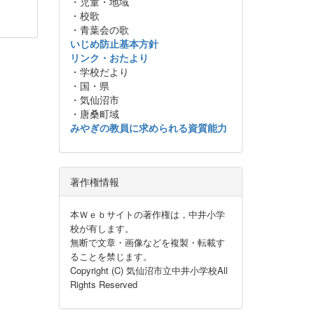
・児童・地域
・校歌
・青葉会の歌
いじめ防止基本方針
リンク・おたより
・学校だより
・国・県
・気仙沼市
・唐桑町域
みやぎの教員に求められる資質能力
著作権情報
本Ｗｅｂサイトの著作権は，中井小学
校が有します。
無断で文章・画像などを複製・転載す
ることを禁じます。
Copyright (C) 気仙沼市立中井小学校All
Rights Reserved