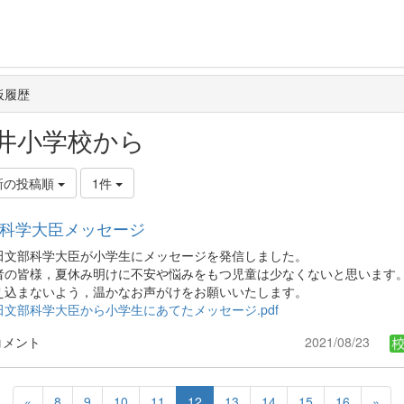
板履歴
井小学校から
新の投稿順
1件
科学大臣メッセージ
田文部科学大臣が小学生にメッセージを発信しました。
者の皆様，夏休み明けに不安や悩みをもつ児童は少なくないと思います
え込まないよう，温かなお声がけをお願いいたします。
田文部科学大臣から小学生にあてたメッセージ.pdf
コメント
2021/08/23
«
8
9
10
11
12
13
14
15
16
»